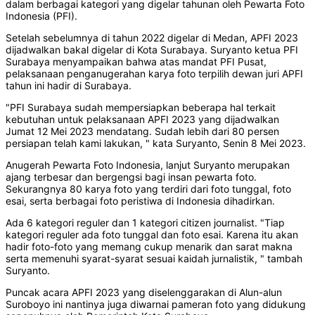
dalam berbagai kategori yang digelar tahunan oleh Pewarta Foto
Indonesia (PFI).
Setelah sebelumnya di tahun 2022 digelar di Medan, APFI 2023
dijadwalkan bakal digelar di Kota Surabaya. Suryanto ketua PFI
Surabaya menyampaikan bahwa atas mandat PFI Pusat,
pelaksanaan penganugerahan karya foto terpilih dewan juri APFI
tahun ini hadir di Surabaya.
"PFI Surabaya sudah mempersiapkan beberapa hal terkait
kebutuhan untuk pelaksanaan APFI 2023 yang dijadwalkan
Jumat 12 Mei 2023 mendatang. Sudah lebih dari 80 persen
persiapan telah kami lakukan, " kata Suryanto, Senin 8 Mei 2023.
Anugerah Pewarta Foto Indonesia, lanjut Suryanto merupakan
ajang terbesar dan bergengsi bagi insan pewarta foto.
Sekurangnya 80 karya foto yang terdiri dari foto tunggal, foto
esai, serta berbagai foto peristiwa di Indonesia dihadirkan.
Ada 6 kategori reguler dan 1 kategori citizen journalist. "Tiap
kategori reguler ada foto tunggal dan foto esai. Karena itu akan
hadir foto-foto yang memang cukup menarik dan sarat makna
serta memenuhi syarat-syarat sesuai kaidah jurnalistik, " tambah
Suryanto.
Puncak acara APFI 2023 yang diselenggarakan di Alun-alun
Suroboyo ini nantinya juga diwarnai pameran foto yang didukung