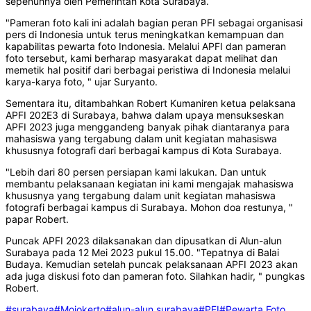
sepenuhnya oleh Pemerintah Kota Surabaya.
"Pameran foto kali ini adalah bagian peran PFI sebagai organisasi
pers di Indonesia untuk terus meningkatkan kemampuan dan
kapabilitas pewarta foto Indonesia. Melalui APFI dan pameran
foto tersebut, kami berharap masyarakat dapat melihat dan
memetik hal positif dari berbagai peristiwa di Indonesia melalui
karya-karya foto, " ujar Suryanto.
Sementara itu, ditambahkan Robert Kumaniren ketua pelaksana
APFI 202E3 di Surabaya, bahwa dalam upaya mensukseskan
APFI 2023 juga menggandeng banyak pihak diantaranya para
mahasiswa yang tergabung dalam unit kegiatan mahasiswa
khususnya fotografi dari berbagai kampus di Kota Surabaya.
"Lebih dari 80 persen persiapan kami lakukan. Dan untuk
membantu pelaksanaan kegiatan ini kami mengajak mahasiswa
khususnya yang tergabung dalam unit kegiatan mahasiswa
fotografi berbagai kampus di Surabaya. Mohon doa restunya, "
papar Robert.
Puncak APFI 2023 dilaksanakan dan dipusatkan di Alun-alun
Surabaya pada 12 Mei 2023 pukul 15.00. "Tepatnya di Balai
Budaya. Kemudian setelah puncak pelaksanaan APFI 2023 akan
ada juga diskusi foto dan pameran foto. Silahkan hadir, " pungkas
Robert.
#surabaya
#Mojokerto
#alun-alun surabaya
#PFI
#Pewarta Foto