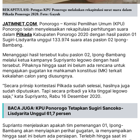
REKAPITULASI: Petugas KPU Ponorogo melakukan rekapitulasi surat suara dalam
Pilkada Ponorogo 2020. Foto: Gayuh
JATIMNET.COM
, Ponorogo – Komisi Pemilihan Umum (KPU)
Ponorogo telah menyelesaikan rekapitulasi perhitungan suara
dalam
Pilkada
Kabupaten Ponorogo 2020 dengan hasil paslon 01
Sugiri-Lisdyarita unggul 133.974 suara atas paslon 02 Ipong-
Bambang.
Menanggapi hasil tersebut kubu paslon 02, Ipong-Bambang
melalui ketua kampanye Supriyanto legowo dengan hasil
tersebut. Pihaknya hingga saat ini belum ada rencana untuk
mengajukan gugatan ke mahkamah konstitusi (MK) terkait
kekalahan calon yang diusungnya.
“Secara prinsip kontestasi Pilkada sudah selesai, hasilnya juga
sudah diputuskan. Tapi secara pribadi ya kita tinggal legowo
saja,” kata Supriyanto, Rabu 16 Desember 2020.
BACA JUGA:
KPU Ponorogo Tetapkan Sugiri Sancoko-
Lisdyarita Unggul 61,7 persen
Suprianto menjelaskan apakah tim pemenangan 01, Ipong-
Bambang akan menyiapkan perihal gugatan, ia menyampaikan
hingga saat ini belum ada persiapan. Terlebih hingga saat ini