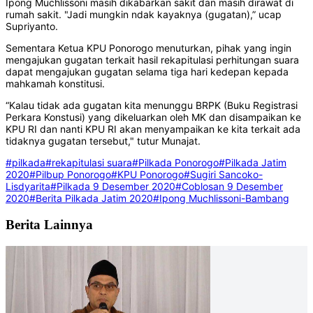
Ipong Muchlissoni masih dikabarkan sakit dan masih dirawat di
rumah sakit. "Jadi mungkin ndak kayaknya (gugatan),” ucap
Supriyanto.
Sementara Ketua KPU Ponorogo menuturkan, pihak yang ingin
mengajukan gugatan terkait hasil rekapitulasi perhitungan suara
dapat mengajukan gugatan selama tiga hari kedepan kepada
mahkamah konstitusi.
“Kalau tidak ada gugatan kita menunggu BRPK (Buku Registrasi
Perkara Konstusi) yang dikeluarkan oleh MK dan disampaikan ke
KPU RI dan nanti KPU RI akan menyampaikan ke kita terkait ada
tidaknya gugatan tersebut," tutur Munajat.
#pilkada
#rekapitulasi suara
#Pilkada Ponorogo
#Pilkada Jatim
2020
#Pilbup Ponorogo
#KPU Ponorogo
#Sugiri Sancoko-
Lisdyarita
#Pilkada 9 Desember 2020
#Coblosan 9 Desember
2020
#Berita Pilkada Jatim 2020
#Ipong Muchlissoni-Bambang
Berita Lainnya