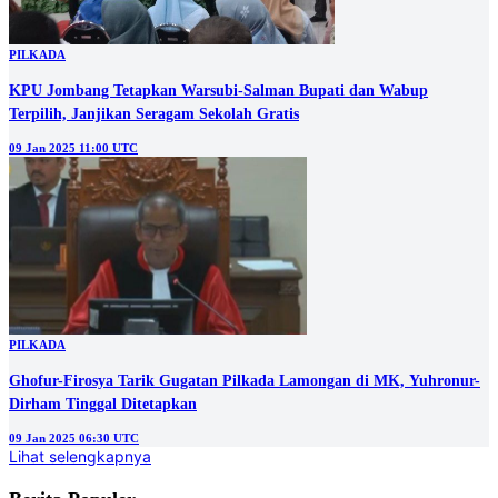
PILKADA
KPU Jombang Tetapkan Warsubi-Salman Bupati dan Wabup
Terpilih, Janjikan Seragam Sekolah Gratis
09 Jan 2025 11:00 UTC
PILKADA
Ghofur-Firosya Tarik Gugatan Pilkada Lamongan di MK, Yuhronur-
Dirham Tinggal Ditetapkan
09 Jan 2025 06:30 UTC
Lihat selengkapnya