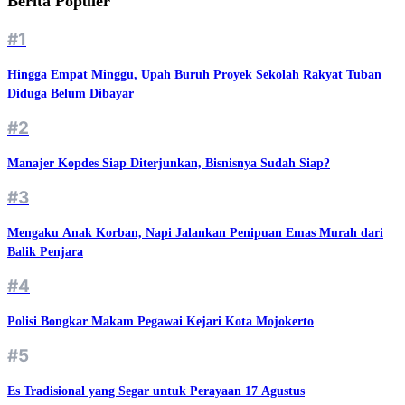
Berita Populer
#1
Hingga Empat Minggu, Upah Buruh Proyek Sekolah Rakyat Tuban
Diduga Belum Dibayar
#2
Manajer Kopdes Siap Diterjunkan, Bisnisnya Sudah Siap?
#3
Mengaku Anak Korban, Napi Jalankan Penipuan Emas Murah dari
Balik Penjara
#4
Polisi Bongkar Makam Pegawai Kejari Kota Mojokerto
#5
Es Tradisional yang Segar untuk Perayaan 17 Agustus