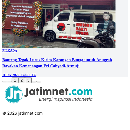
PILKADA
Banteng Tegak Lurus Kirim Karangan Bunga untuk Anugrah
Rayakan Kemenangan Eri Cahyadi-Armuji
11 Dec 2020 13:40 UTC
1
2
3
© 2026 jatimnet.com