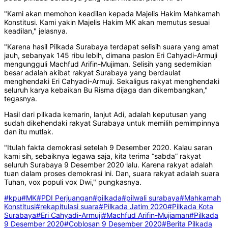
"Kami akan memohon keadilan kepada Majelis Hakim Mahkamah
Konstitusi. Kami yakin Majelis Hakim MK akan memutus sesuai
keadilan," jelasnya.
"Karena hasil Pilkada Surabaya terdapat selisih suara yang amat
jauh, sebanyak 145 ribu lebih, dimana paslon Eri Cahyadi-Armuji
mengungguli Machfud Arifin-Mujiman. Selisih yang sedemikian
besar adalah akibat rakyat Surabaya yang berdaulat
menghendaki Eri Cahyadi-Armuji. Sekaligus rakyat menghendaki
seluruh karya kebaikan Bu Risma dijaga dan dikembangkan,"
tegasnya.
Hasil dari pilkada kemarin, lanjut Adi, adalah keputusan yang
sudah dikehendaki rakyat Surabaya untuk memilih pemimpinnya
dan itu mutlak.
"Itulah fakta demokrasi setelah 9 Desember 2020. Kalau saran
kami sih, sebaiknya legawa saja, kita terima “sabda” rakyat
seluruh Surabaya 9 Desember 2020 lalu. Karena rakyat adalah
tuan dalam proses demokrasi ini. Dan, suara rakyat adalah suara
Tuhan, vox populi vox Dwi," pungkasnya.
#kpu
#MK
#PDI Perjuangan
#pilkada
#pilwali surabaya
#Mahkamah
Konstitusi
#rekapitulasi suara
#Pilkada Jatim 2020
#Pilkada Kota
Surabaya
#Eri Cahyadi-Armuji
#Machfud Arifin-Mujiaman
#Pilkada
9 Desember 2020
#Coblosan 9 Desember 2020
#Berita Pilkada