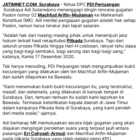
JATIMNET.COM, Surabaya
- Ketua DPC
PDI Perjuangan
Surabaya Adi Sutarwijono menanggapi dingin rencana gugatan
Paslon nomor 02
Machfud Arifin-Mujiaman
ke Mahkamah
Konstitusi (MK). Adi menilai pengajuan gugatan adalah hak setiap
Paslon, namun harus terukur dan tepat sasaran.
"Adalah hak dari masing-masing pihak untuk menempuh jalur
hukum terkait hasil rekapitulasi
Pilkada
Surabaya. Tapi dari
seluruh proses Pilkada hingga Hari-H coblosan, rakyat tahu siapa
yang bagi-bagi sembako, bagi sarung dan bagi-bagi uang,"
katanya, Kamis 17 Desember 2020.
Tak hanya menuding, PDI Perjuangan telah mengumpulkan bukti
kecurangan yang dilakukan oleh tim Machfud Arifin-Mujiaman
dan sudah dilaporkan ke Bawaslu.
"Kami menemukan bukti-bukti kecurangan itu, yang terstruktur,
massif, dan sistematis, yang dilakukan di banyak tempat di
Surabaya. Dan, temuan-temuan itu sudah kami laporkan ke
Bawaslu. Termasuk keterlibatan kepala daerah di Jawa Timur
dalam kampanye Pilkada Kota di Surabaya, yang kami peroleh
dari media sosial," ujarnya.
Adi berharap MK memutusakan secara bijak gugatan yang akan
diajukan mengingat perolehan suara yang terpaut jauh antara
pasangan
Eri Cahyadi-Armuji
dan Machfud Arifin-Mujiaman
pada pilkada Surabaya yang telah melalui pleno KPU.