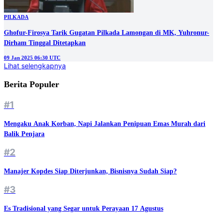
PILKADA
Ghofur-Firosya Tarik Gugatan Pilkada Lamongan di MK, Yuhronur-
Dirham Tinggal Ditetapkan
09 Jan 2025 06:30 UTC
Lihat selengkapnya
Berita Populer
#1
Mengaku Anak Korban, Napi Jalankan Penipuan Emas Murah dari
Balik Penjara
#2
Manajer Kopdes Siap Diterjunkan, Bisnisnya Sudah Siap?
#3
Es Tradisional yang Segar untuk Perayaan 17 Agustus