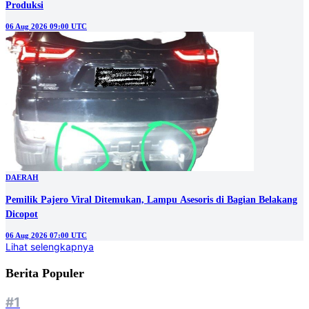
Produksi
06 Aug 2026 09:00 UTC
DAERAH
Pemilik Pajero Viral Ditemukan, Lampu Asesoris di Bagian Belakang
Dicopot
06 Aug 2026 07:00 UTC
Lihat selengkapnya
Berita Populer
#1