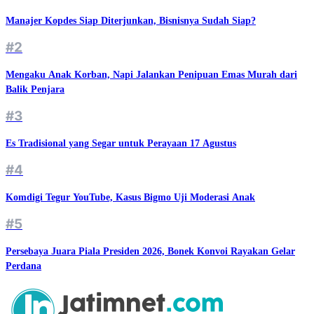
Manajer Kopdes Siap Diterjunkan, Bisnisnya Sudah Siap?
#2
Mengaku Anak Korban, Napi Jalankan Penipuan Emas Murah dari
Balik Penjara
#3
Es Tradisional yang Segar untuk Perayaan 17 Agustus
#4
Komdigi Tegur YouTube, Kasus Bigmo Uji Moderasi Anak
#5
Persebaya Juara Piala Presiden 2026, Bonek Konvoi Rayakan Gelar
Perdana