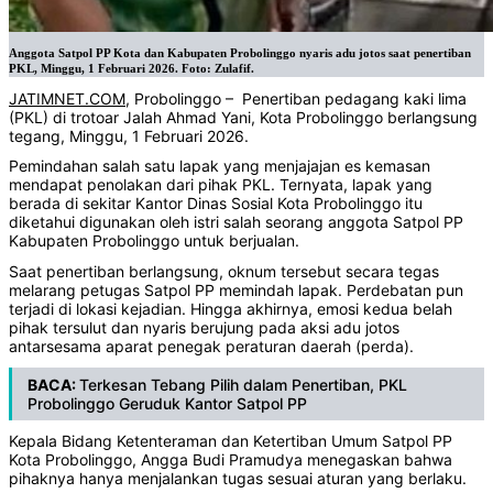
Anggota Satpol PP Kota dan Kabupaten Probolinggo nyaris adu jotos saat penertiban
PKL, Minggu, 1 Februari 2026. Foto: Zulafif.
JATIMNET.COM
, Probolinggo – Penertiban pedagang kaki lima
(PKL) di trotoar Jalah Ahmad Yani, Kota Probolinggo berlangsung
tegang, Minggu, 1 Februari 2026.
Pemindahan salah satu lapak yang menjajajan es kemasan
mendapat penolakan dari pihak PKL. Ternyata, lapak yang
berada di sekitar Kantor Dinas Sosial Kota Probolinggo itu
diketahui digunakan oleh istri salah seorang anggota Satpol PP
Kabupaten Probolinggo untuk berjualan.
Saat penertiban berlangsung, oknum tersebut secara tegas
melarang petugas Satpol PP memindah lapak. Perdebatan pun
terjadi di lokasi kejadian. Hingga akhirnya, emosi kedua belah
pihak tersulut dan nyaris berujung pada aksi adu jotos
antarsesama aparat penegak peraturan daerah (perda).
BACA:
Terkesan Tebang Pilih dalam Penertiban, PKL
Probolinggo Geruduk Kantor Satpol PP
Kepala Bidang Ketenteraman dan Ketertiban Umum Satpol PP
Kota Probolinggo, Angga Budi Pramudya menegaskan bahwa
pihaknya hanya menjalankan tugas sesuai aturan yang berlaku.