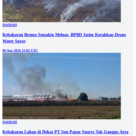
DAERAH
Kebakaran Bromo Semakin Meluas, BPBD Jatim Kerahkan Drone
Water Spray
06 Aug 2026 11:02 UTC
DAERAH
Kebakaran Lahan di Dekat PT Sun Papar Source Tak Ganggu Area