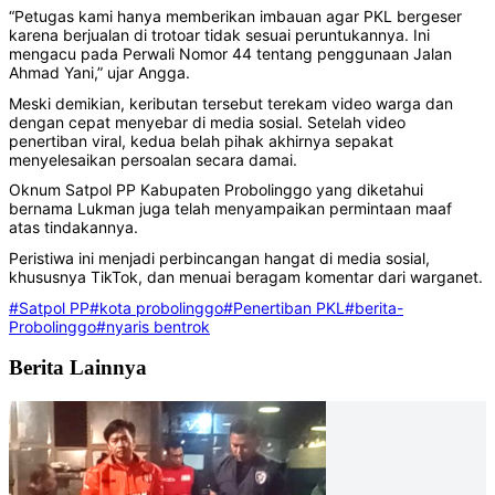
‎‎“Petugas kami hanya memberikan imbauan agar PKL bergeser
karena berjualan di trotoar tidak sesuai peruntukannya. Ini
mengacu pada Perwali Nomor 44 tentang penggunaan Jalan
Ahmad Yani,” ujar Angga.
Meski demikian, keributan tersebut terekam video warga dan
dengan cepat menyebar di media sosial. Setelah video
penertiban viral, kedua belah pihak akhirnya sepakat
menyelesaikan persoalan secara damai.
‎‎Oknum Satpol PP Kabupaten Probolinggo yang diketahui
bernama Lukman juga telah menyampaikan permintaan maaf
atas tindakannya.
‎‎Peristiwa ini menjadi perbincangan hangat di media sosial,
khususnya TikTok, dan menuai beragam komentar dari warganet.
#Satpol PP
#kota probolinggo
#Penertiban PKL
#berita-
Probolinggo
#nyaris bentrok
Berita Lainnya