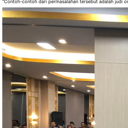
“Contoh-contoh dari permasalahan tersebut adalah judi
o