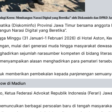
logi Keren: Membangun Narasi Digital yang Beretika” oleh Diskominfo dan DPRD Jat
rmatika (Diskominfo) Provinsi Jawa Timur bersama anggot
gun Narasi Digital yang Beretika”.
ngga Minggu (31 Januari-1 Februari 2026) di Hotel Aston, 
langan, mulai dari generasi muda hingga masyarakat dewasa
ghadirkan sejumlah narasumber kompeten di bidang literasi
enyampaikan alasan menghadirkan para pemateri tersebu
untuk memberikan pembekalan kepada
panjenengan
semuanya,
how di Madiun
o, Ketua Federasi Advokat Republik Indonesia (Ferari) Jaw
memunculkan berbagai persoalan baru di tengah masyaraka