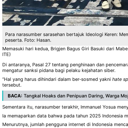
Para narasumber sarasehan bertajuk Ideologi Keren: Me
peserta. Foto: Hasan.
Memasuki hari kedua, Brigjen Bagus Giri Basuki dari Mab
ITE)
Di antaranya, Pasal 27 tentang penghinaan dan pencemar
mengatur sanksi pidana bagi pelaku kejahatan siber.
“Hal yang harus dihindari dalam ber-sosmed yakni
hate s
tersebut.
BACA:
Tangkal Hoaks dan Penipuan Daring, Warga Mojok
Sementara itu, narasumber terakhir, Immanuel Yosua men
Ia memaparkan data bahwa pada tahun 2025 Indonesia men
Menurutnya, jumlah pengguna internet di Indonesia mencap