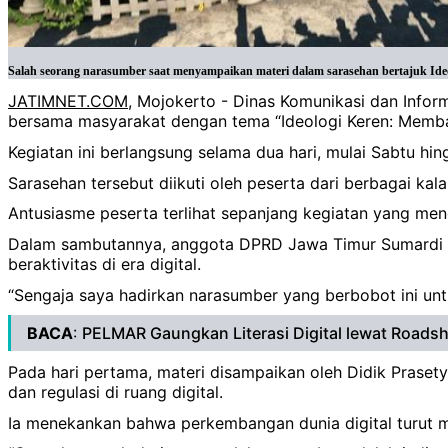
Salah seorang narasumber saat menyampaikan materi dalam sarasehan bertajuk Ideo
JATIMNET.COM
, Mojokerto - Dinas Komunikasi dan Info
bersama masyarakat dengan tema “Ideologi Keren: Memban
Kegiatan ini berlangsung selama dua hari, mulai Sabtu hi
Sarasehan tersebut diikuti oleh peserta dari berbagai ka
Antusiasme peserta terlihat sepanjang kegiatan yang men
Dalam sambutannya, anggota DPRD Jawa Timur Sumardi m
beraktivitas di era digital.
“Sengaja saya hadirkan narasumber yang berbobot ini 
BACA
:
PELMAR Gaungkan Literasi Digital lewat Roads
Pada hari pertama, materi disampaikan oleh Didik Prasety
dan regulasi di ruang digital.
Ia menekankan bahwa perkembangan dunia digital turut 