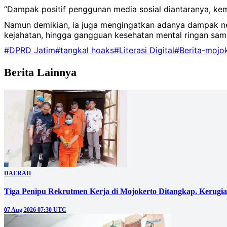
“Dampak positif penggunan media sosial diantaranya, kem
Namun demikian, ia juga mengingatkan adanya dampak nega
kejahatan, hingga gangguan kesehatan mental ringan samp
#DPRD Jatim
#tangkal hoaks
#Literasi Digital
#Berita-mojo
Berita Lainnya
DAERAH
Tiga Penipu Rekrutmen Kerja di Mojokerto Ditangkap, Kerugi
07 Aug 2026 07:30 UTC