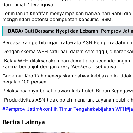
dari rumah," terangnya.
Lebih lanjut Khofifah menyampaikan bahwa hari Rabu dipil
menghindari potensi peningkatan konsumsi BBM.
BACA:
Cuti Bersama Nyepi dan Lebaran, Pemprov Jat
Berdasarkan perhitungan, rata-rata ASN Pemprov Jatim men
Dengan skema WFH satu hari dalam seminggu, diharapkan t
"Kalau WFH dilaksanakan hari Jumat ada kecenderungan l
karena berlanjut dengan
Long Weekend
," sebutnya.
Gubernur Khofifah menegaskan bahwa kebijakan ini tidak 
berjalan 100 persen.
Pelaksanaannya bakal diawasi ketat oleh Badan Kepegawa
“Produktivitas ASN tidak boleh menurun. Layanan publik h
#Pemprov Jatim
#konflik Timur Tengah
#kebijakan WFH
#j
Berita Lainnya