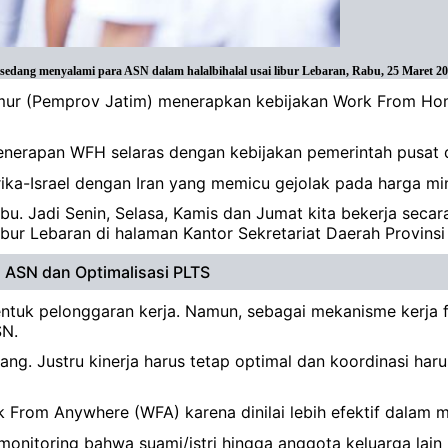
edang menyalami para ASN dalam halalbihalal usai libur Lebaran, Rabu, 25 Maret 20
imur (Pemprov Jatim) menerapkan kebijakan Work From Hom
enerapan WFH selaras dengan kebijakan pemerintah pusat
ika-Israel dengan Iran yang memicu gejolak pada harga mi
u. Jadi Senin, Selasa, Kamis dan Jumat kita bekerja secara
bur Lebaran di halaman Kantor Sekretariat Daerah Provinsi
 ASN dan Optimalisasi PLTS
k pelonggaran kerja. Namun, sebagai mekanisme kerja fle
SN.
ng. Justru kinerja harus tetap optimal dan koordinasi haru
 From Anywhere (WFA) karena dinilai lebih efektif dalam 
onitoring bahwa suami/istri hingga anggota keluarga lain