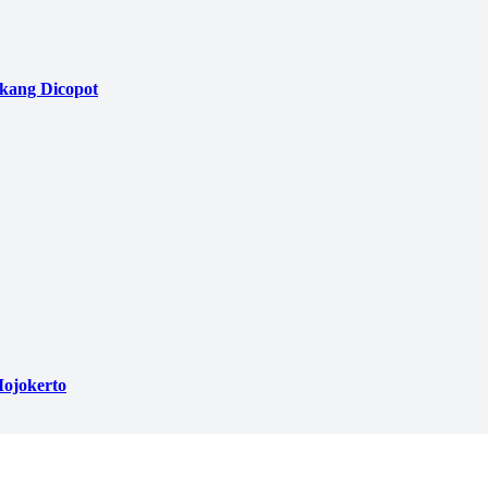
akang Dicopot
ojokerto