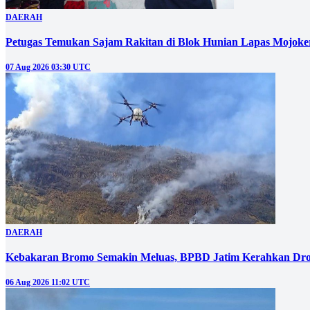
DAERAH
Petugas Temukan Sajam Rakitan di Blok Hunian Lapas Mojoke
07 Aug 2026 03:30 UTC
DAERAH
Kebakaran Bromo Semakin Meluas, BPBD Jatim Kerahkan Dro
06 Aug 2026 11:02 UTC