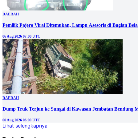
DAERAH
Pemilik Pajero Viral Ditemukan, Lampu Asesoris di Bagian Bel
06 Aug 2026 07:00 UTC
DAERAH
Dump Truk Terjun ke Sungai di Kawasan Jembatan Bendung M
06 Aug 2026 06:00 UTC
Lihat selengkapnya