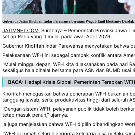
Gubernur Jatim Khofifah Indar Parawansa bersama Wagub Emil Elestianto Dardak s
JATIMNET.COM
, Surabaya – Pemerintah Provinsi Jawa T
setiap Rabu yang dimulai pada awal April 2026.
Gubernur Khofifah Indar Parawansa menyatakan bahwa p
Pelaksanaan WFH ini sebagai dampak konflik antara Amer
"Mulai minggu depan, WFH kita dilaksanakan pada hari Rab
sekaligus halalbihalal bersama para ASN dan BUMD usai li
BACA:
Hadapi Krisis Global, Pemerintah Terapkan WFH
Khofifah menegaskan bahwa penerapan WFH bukanlah bentu
tanggung jawab, serta produktivitas tinggi dari seluruh A
“Dengan sistem WFH, pelayanan publik tidak boleh berkura
tetap masuk penuh,” ujarnya.
Ia juga menjelaskan bahwa WFH dipilih dibandingkan Work
"WFH di rumah seluruh anggota keluarga bisa melakukan m