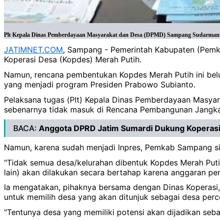
Plt Kepala Dinas Pemberdayaan Masyarakat dan Desa (DPMD) Sampang Sudarmanta sa
JATIMNET.COM
, Sampang - Pemerintah Kabupaten (Pemk
Koperasi Desa (Kopdes) Merah Putih.
Namun, rencana pembentukan Kopdes Merah Putih ini bel
yang menjadi program Presiden Prabowo Subianto.
Pelaksana tugas (Plt) Kepala Dinas Pemberdayaan Mas
sebenarnya tidak masuk di Rencana Pembangunan Jang
BACA:
Anggota DPRD Jatim Sumardi Dukung Koperasi
Namun, karena sudah menjadi Inpres, Pemkab Sampang s
"Tidak semua desa/kelurahan dibentuk Kopdes Merah Putih
lain) akan dilakukan secara bertahap karena anggaran pem
Ia mengatakan, pihaknya bersama dengan Dinas Koperasi, 
untuk memilih desa yang akan ditunjuk sebagai desa per
"Tentunya desa yang memiliki potensi akan dijadikan seb