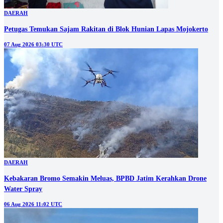
DAERAH
Petugas Temukan Sajam Rakitan di Blok Hunian Lapas Mojokerto
07 Aug 2026 03:30 UTC
DAERAH
Kebakaran Bromo Semakin Meluas, BPBD Jatim Kerahkan Drone
Water Spray
06 Aug 2026 11:02 UTC