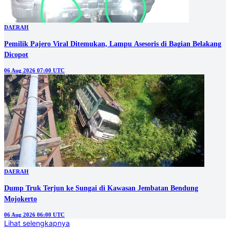
DAERAH
Pemilik Pajero Viral Ditemukan, Lampu Asesoris di Bagian Belakang
Dicopot
06 Aug 2026 07:00 UTC
DAERAH
Dump Truk Terjun ke Sungai di Kawasan Jembatan Bendung
Mojokerto
06 Aug 2026 06:00 UTC
Lihat selengkapnya