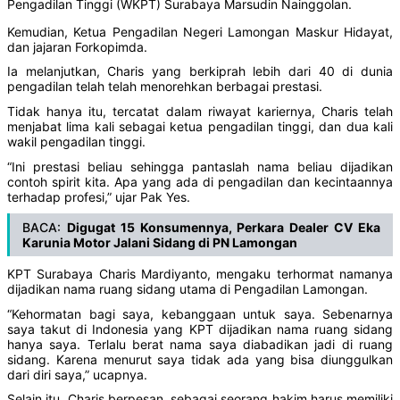
Pengadilan Tinggi (WKPT) Surabaya Marsudin Nainggolan.
Kemudian, Ketua Pengadilan Negeri Lamongan Maskur Hidayat,
dan jajaran Forkopimda.
Ia melanjutkan, Charis yang berkiprah lebih dari 40 di dunia
pengadilan telah telah menorehkan berbagai prestasi.
Tidak hanya itu, tercatat dalam riwayat kariernya, Charis telah
menjabat lima kali sebagai ketua pengadilan tinggi, dan dua kali
wakil pengadilan tinggi.
“Ini prestasi beliau sehingga pantaslah nama beliau dijadikan
contoh spirit kita. Apa yang ada di pengadilan dan kecintaannya
terhadap profesi,” ujar Pak Yes.
BACA:
Digugat 15 Konsumennya, Perkara Dealer CV Eka
Karunia Motor Jalani Sidang di PN Lamongan
KPT Surabaya Charis Mardiyanto, mengaku terhormat namanya
dijadikan nama ruang sidang utama di Pengadilan Lamongan.
“Kehormatan bagi saya, kebanggaan untuk saya. Sebenarnya
saya takut di Indonesia yang KPT dijadikan nama ruang sidang
hanya saya. Terlalu berat nama saya diabadikan jadi di ruang
sidang. Karena menurut saya tidak ada yang bisa diunggulkan
dari diri saya,” ucapnya.
Selain itu, Charis berpesan, sebagai seorang hakim harus memiliki