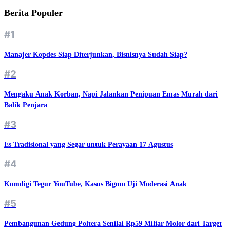
Berita Populer
#1
Manajer Kopdes Siap Diterjunkan, Bisnisnya Sudah Siap?
#2
Mengaku Anak Korban, Napi Jalankan Penipuan Emas Murah dari
Balik Penjara
#3
Es Tradisional yang Segar untuk Perayaan 17 Agustus
#4
Komdigi Tegur YouTube, Kasus Bigmo Uji Moderasi Anak
#5
Pembangunan Gedung Poltera Senilai Rp59 Miliar Molor dari Target