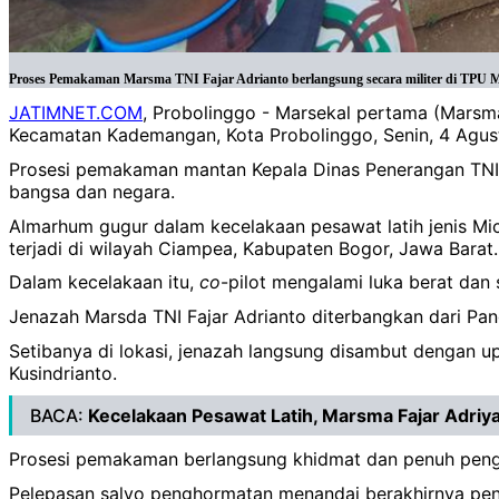
Proses Pemakaman Marsma TNI Fajar Adrianto berlangsung secara militer di TPU Mo
JATIMNET.COM
, Probolinggo - Marsekal pertama (Mars
Kecamatan Kademangan, Kota Probolinggo, Senin, 4 Agus
Prosesi pemakaman mantan Kepala Dinas Penerangan TNI 
bangsa dan negara.
Almarhum gugur dalam kecelakaan pesawat latih jenis Mic
terjadi di wilayah Ciampea, Kabupaten Bogor, Jawa Barat.
Dalam kecelakaan itu,
co
-pilot mengalami luka berat dan s
Jenazah Marsda TNI Fajar Adrianto diterbangkan dari Pa
Setibanya di lokasi, jenazah langsung disambut dengan
Kusindrianto.
BACA:
Kecelakaan Pesawat Latih, Marsma Fajar Adriy
Prosesi pemakaman berlangsung khidmat dan penuh pengho
Pelepasan salvo penghormatan menandai berakhirnya pen