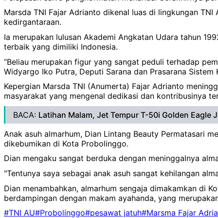
Marsda TNI Fajar Adrianto dikenal luas di lingkungan TNI 
kedirgantaraan.
Ia merupakan lulusan Akademi Angkatan Udara tahun 1992 d
terbaik yang dimiliki Indonesia.
“Beliau merupakan figur yang sangat peduli terhadap pemb
Widyargo Iko Putra, Deputi Sarana dan Prasarana Sistem
Kepergian Marsda TNI (Anumerta) Fajar Adrianto meningg
masyarakat yang mengenal dedikasi dan kontribusinya ter
BACA:
Latihan Malam, Jet Tempur T-50i Golden Eagle 
‎Anak asuh almarhum, Dian Lintang Beauty Permatasari me
dikebumikan di Kota Probolinggo.
‎Dian mengaku sangat berduka dengan meninggalnya almar
‎"Tentunya saya sebagai anak asuh sangat kehilangan alm
‎Dian menambahkan, almarhum sengaja dimakamkan di Kot
berdampingan dengan makam ayahanda, yang merupakan
#TNI AU
#Probolinggo
#pesawat jatuh
#Marsma Fajar Adri