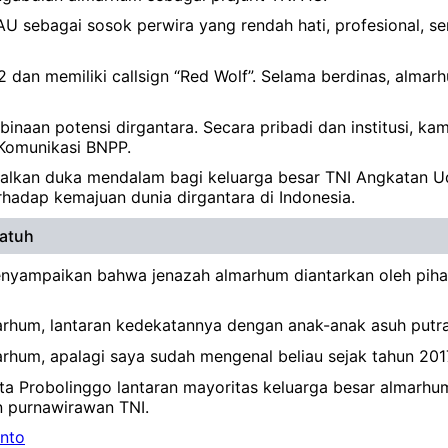
AU sebagai sosok perwira yang rendah hati, profesional, se
an memiliki callsign “Red Wolf”. Selama berdinas, almarhu
inaan potensi dirgantara. Secara pribadi dan institusi, k
 Komunikasi BNPP.
alkan duka mendalam bagi keluarga besar TNI Angkatan Ud
hadap kemajuan dunia dirgantara di Indonesia.
Jatuh
nyampaikan bahwa jenazah almarhum diantarkan oleh pihak k
hum, lantaran kedekatannya dengan anak-anak asuh putra-
arhum, apalagi saya sudah mengenal beliau sejak tahun 201
a Probolinggo lantaran mayoritas keluarga besar almarhu
 purnawirawan TNI.
anto