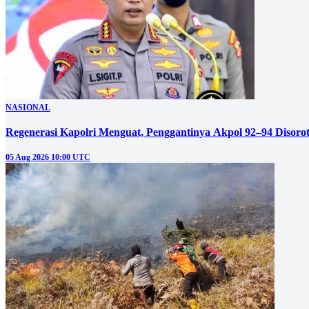
NASIONAL
Regenerasi Kapolri Menguat, Penggantinya Akpol 92–94 Disoro
05 Aug 2026 10:00 UTC