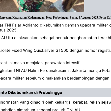
nyetan, Kecamatan Kademangan, Kota Probolinggo, Senin, 4 Agustus 2025. Foto: Zula
ma) TNI Fajar Adrianto dikebumikan dengan upacara milit
tus 2025.
AU itu dilaksanakan sebagai bentuk penghormatan terakhi
rolite Fixed Wing Quicksilver GT500 dengan nomor registr
aat ini masih menjalani perawatan intensif.
ngkalan TNI AU Halim Perdanakusuma, Jakarta menuju Kota
 upacara militer sebelum dimakamkan berdampingan denga
anto Dikebumikan di Probolinggo
rmatan yang dihadiri oleh keluarga, kerabat, rekan sejaw
gabdian almarhum sebagai prajurit TNI AU.