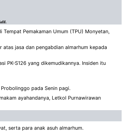
fif.
er di Tempat Pemakaman Umum (TPU) Monyetan,
r atas jasa dan pengabdian almarhum kepada
asi PK-S126 yang dikemudikannya. Insiden itu
 Probolinggo pada Senin pagi.
n makam ayahandanya, Letkol Purnawirawan
at, serta para anak asuh almarhum.