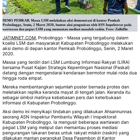
DEMO PEMKAB. Massa LSM melakukan aksi demonstrasi di kantor Pemkab
Probolinggo, Senin, 2 Maret 2020, buntut aksi pengusiran oleh ASN Inspektorat pada
wartawan dan pegiat LSM yang memantau mediasi masalah raskin. Foto: Zulkiflie
JATIMNET.COM
, Probolinggo - Massa yang tergabung dalam
koalisi LSM dan masyarakat Kabupaten Probolinggo melakukan
aksi demo di depan kantor Pemkab Probolinggo, Senin, 2 Maret
2020.
Massa yang terdiri dari LSM Lumbung Informasi Rakyat (LIRA)
bersama Pusat Kajian Strategis Kepentingan Nasional (Paskal)
datang dengan mengendarai kendaraan bermotor mulai roda dua
hingga roda empat.
Mereka membentangkan sejumlah poster bernada protes dan
meletakkan replika keranda mayat di tengah jalan. Keranda itu
sebagai simbol matinya kebebasan pers dan keterbukaan
informasi di Kabupaten Probolinggo.
Aksi demo ini menyikapi tindakan yang dilakukan Ahsannunnas
seorang ASN Inspektur Pembantu Wilayah I Inspektorat
Kabupaten Probolinggo. Ia mengusir beberapa wartawan dan
pegiat LSM yang meliput dan memantau proses mediasi
pengurangan takaran beras untuk rakyat miskin (raskin) yang
dilakukan mantan perangkat Desa Pasembon di Kantor