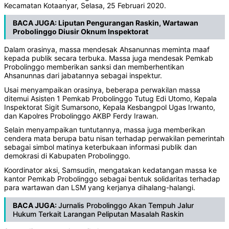
Kecamatan Kotaanyar, Selasa, 25 Februari 2020.
BACA JUGA:
Liputan Pengurangan Raskin, Wartawan
Probolinggo Diusir Oknum Inspektorat
Dalam orasinya, massa mendesak Ahsanunnas meminta maaf
kepada publik secara terbuka. Massa juga mendesak Pemkab
Probolinggo memberikan sanksi dan memberhentikan
Ahsanunnas dari jabatannya sebagai inspektur.
Usai menyampaikan orasinya, beberapa perwakilan massa
ditemui Asisten 1 Pemkab Probolinggo Tutug Edi Utomo, Kepala
Inspektorat Sigit Sumarsono, Kepala Kesbangpol Ugas Irwanto,
dan Kapolres Probolinggo AKBP Ferdy Irawan.
Selain menyampaikan tuntutannya, massa juga memberikan
cendera mata berupa batu nisan terhadap perwakilan pemerintah
sebagai simbol matinya keterbukaan informasi publik dan
demokrasi di Kabupaten Probolinggo.
Koordinator aksi, Samsudin, mengatakan kedatangan massa ke
kantor Pemkab Probolinggo sebagai bentuk solidaritas terhadap
para wartawan dan LSM yang kerjanya dihalang-halangi.
BACA JUGA:
Jurnalis
Probolinggo Akan Tempuh Jalur
Hukum Terkait Larangan Peliputan Masalah Raskin