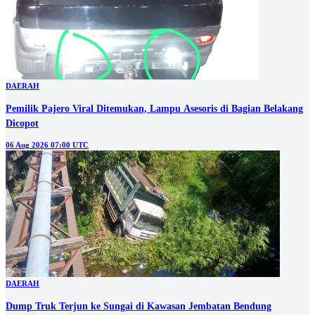
DAERAH
Pemilik Pajero Viral Ditemukan, Lampu Asesoris di Bagian Belakang
Dicopot
06 Aug 2026 07:00 UTC
DAERAH
Dump Truk Terjun ke Sungai di Kawasan Jembatan Bendung