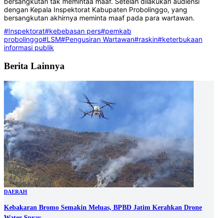
bersangkutan tak memintaa maaf. Setelah dilakukan audiensi
dengan Kepala Inspektorat Kabupaten Probolinggo, yang
bersangkutan akhirnya meminta maaf pada para wartawan.
#Inspektorat
#kebebasan pers
#pemkab
probolinggo
#LSM
#Pengusiran Wartawan
#raskin
#keterbukaan
informasi publik
Berita Lainnya
DAERAH
Kebakaran Bromo Semakin Meluas, BPBD Jatim Kerahkan Drone
Water Spray