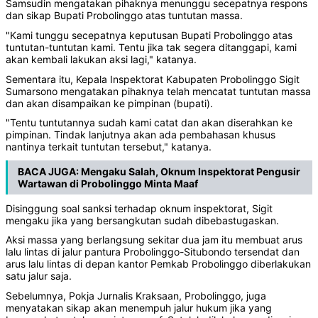
Samsudin mengatakan pihaknya menunggu secepatnya respons
dan sikap Bupati Probolinggo atas tuntutan massa.
"Kami tunggu secepatnya keputusan Bupati Probolinggo atas
tuntutan-tuntutan kami. Tentu jika tak segera ditanggapi, kami
akan kembali lakukan aksi lagi," katanya.
Sementara itu, Kepala Inspektorat Kabupaten Probolinggo Sigit
Sumarsono mengatakan pihaknya telah mencatat tuntutan massa
dan akan disampaikan ke pimpinan (bupati).
"Tentu tuntutannya sudah kami catat dan akan diserahkan ke
pimpinan. Tindak lanjutnya akan ada pembahasan khusus
nantinya terkait tuntutan tersebut," katanya.
BACA JUGA:
Mengaku Salah, Oknum Inspektorat Pengusir
Wartawan di Probolinggo Minta Maaf
Disinggung soal sanksi terhadap oknum inspektorat, Sigit
mengaku jika yang bersangkutan sudah dibebastugaskan.
Aksi massa yang berlangsung sekitar dua jam itu membuat arus
lalu lintas di jalur pantura Probolinggo-Situbondo tersendat dan
arus lalu lintas di depan kantor Pemkab Probolinggo diberlakukan
satu jalur saja.
Sebelumnya, Pokja Jurnalis Kraksaan, Probolinggo, juga
menyatakan sikap akan menempuh jalur hukum jika yang