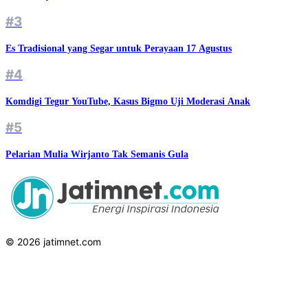
#3
Es Tradisional yang Segar untuk Perayaan 17 Agustus
#4
Komdigi Tegur YouTube, Kasus Bigmo Uji Moderasi Anak
#5
Pelarian Mulia Wirjanto Tak Semanis Gula
© 2026 jatimnet.com