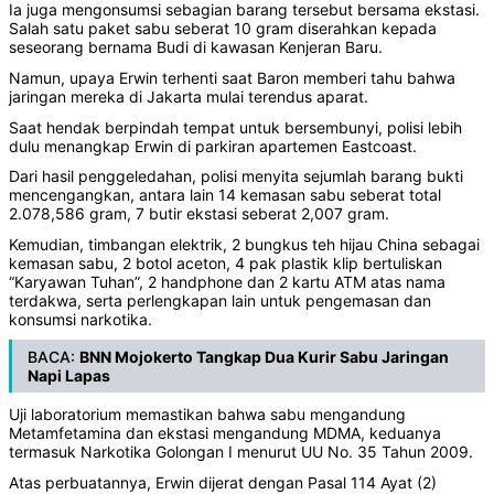
Ia juga mengonsumsi sebagian barang tersebut bersama ekstasi.
Salah satu paket sabu seberat 10 gram diserahkan kepada
seseorang bernama Budi di kawasan Kenjeran Baru.
Namun, upaya Erwin terhenti saat Baron memberi tahu bahwa
jaringan mereka di Jakarta mulai terendus aparat.
Saat hendak berpindah tempat untuk bersembunyi, polisi lebih
dulu menangkap Erwin di parkiran apartemen Eastcoast.
Dari hasil penggeledahan, polisi menyita sejumlah barang bukti
mencengangkan, antara lain 14 kemasan sabu seberat total
2.078,586 gram, 7 butir ekstasi seberat 2,007 gram.
Kemudian, timbangan elektrik, 2 bungkus teh hijau China sebagai
kemasan sabu, 2 botol aceton, 4 pak plastik klip bertuliskan
“Karyawan Tuhan”, 2 handphone dan 2 kartu ATM atas nama
terdakwa, serta perlengkapan lain untuk pengemasan dan
konsumsi narkotika.
BACA:
BNN Mojokerto Tangkap Dua Kurir Sabu Jaringan
Napi Lapas
Uji laboratorium memastikan bahwa sabu mengandung
Metamfetamina dan ekstasi mengandung MDMA, keduanya
termasuk Narkotika Golongan I menurut UU No. 35 Tahun 2009.
Atas perbuatannya, Erwin dijerat dengan Pasal 114 Ayat (2)