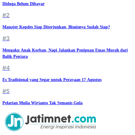
Diduga Belum Dibayar
#2
Manajer Kopdes Siap Diterjunkan, Bisnisnya Sudah Siap?
#3
Mengaku Anak Korban, Napi Jalankan Penipuan Emas Murah dari
Balik Penjara
#4
Es Tradisional yang Segar untuk Perayaan 17 Agustus
#5
Pelarian Mulia Wirjanto Tak Semanis Gula