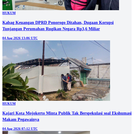
HUKUM
Kabag Keuangan DPRD Ponorogo Ditahan, Dugaan Korupsi
Tunjangan Perumahan Rugikan Negara Rp3,6 Miliar
04 Aug 2026 13:06 UTC
HUKUM
Kajari Kota Mojokerto Minta Publik Tak Berspekulasi soal Ekshumasi
Makam Pegawainya
04 Aug 2026 07:12 UTC