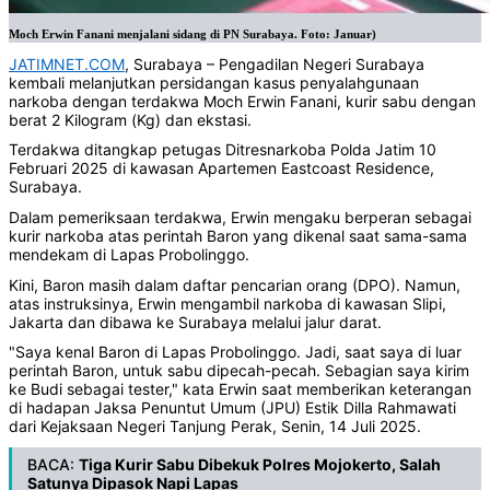
Moch Erwin Fanani menjalani sidang di PN Surabaya. Foto: Januar)
JATIMNET.COM
, Surabaya – Pengadilan Negeri Surabaya
kembali melanjutkan persidangan kasus penyalahgunaan
narkoba dengan terdakwa Moch Erwin Fanani, kurir sabu dengan
berat 2 Kilogram (Kg) dan ekstasi.
Terdakwa ditangkap petugas Ditresnarkoba Polda Jatim 10
Februari 2025 di kawasan Apartemen Eastcoast Residence,
Surabaya.
Dalam pemeriksaan terdakwa, Erwin mengaku berperan sebagai
kurir narkoba atas perintah Baron yang dikenal saat sama-sama
mendekam di Lapas Probolinggo.
Kini, Baron masih dalam daftar pencarian orang (DPO). Namun,
atas instruksinya, Erwin mengambil narkoba di kawasan Slipi,
Jakarta dan dibawa ke Surabaya melalui jalur darat.
"Saya kenal Baron di Lapas Probolinggo. Jadi, saat saya di luar
perintah Baron, untuk sabu dipecah-pecah. Sebagian saya kirim
ke Budi sebagai tester," kata Erwin saat memberikan keterangan
di hadapan Jaksa Penuntut Umum (JPU) Estik Dilla Rahmawati
dari Kejaksaan Negeri Tanjung Perak, Senin, 14 Juli 2025.
BACA:
Tiga Kurir Sabu Dibekuk Polres Mojokerto, Salah
Satunya Dipasok Napi Lapas