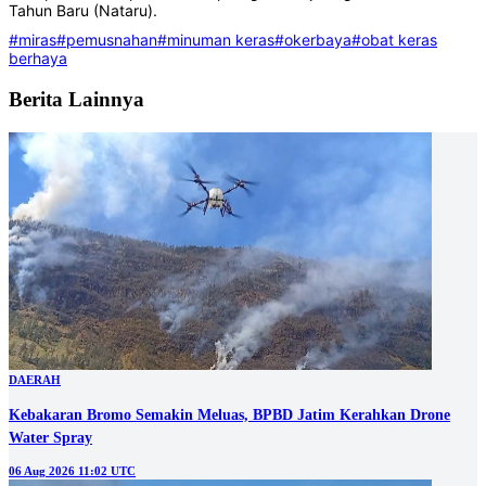
Tahun Baru (Nataru).
#miras
#pemusnahan
#minuman keras
#okerbaya
#obat keras
berhaya
Berita Lainnya
DAERAH
Kebakaran Bromo Semakin Meluas, BPBD Jatim Kerahkan Drone
Water Spray
06 Aug 2026 11:02 UTC