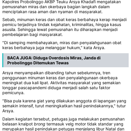
Kapolres Probolinggo AKBP Teuku Arsya Khadafi mengatakan
pemusnahan miras dan okerbaya bagian langkah dalam
menciptakan rasa aman dan nyaman di masyarakat.
Sebab, minuman keras dan obat keras berbahaya kerap menjadi
pemicu terjadinya tindak kejahatan, kriminalitas, hingga kasus
asusila. Sehingga lewat pemusnahan itu diharapkan menjadi
pembelajaran bagi masyarakat.
"Di samping membahayakan, miras dan penyalahgunaan obat
keras berbahaya juga melanggar hukum," kata Arsya.
BACA JUGA:
Diduga Overdosis Miras, Janda di
Probolinggo Ditemukan Tewas
Arsya menyampaikan dibanding tahun sebelumnya, tren
penggunaan minuman keras dan penyalahgunaan okerbaya
meningkat dua kali lipat. Aktivitas masyarakat yang semakian
longgar pascapandemi diduga menjadi salah satu faktor
pemicunya.
"Bisa pula karena giat yang dilakukan anggota di lapangan yang
semakin intensif, turut meningkatkan hasil penindakannya," tutur
Arsya.
Dalam kegiatan tersebut, petugas juga melakukan pemusnahan
belasan knalpot
brong
termasuk velg motor tidak standar yang
merupakan hasil penindakan petugas menjelang libur Natal dan