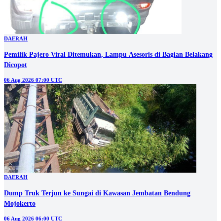
DAERAH
Pemilik Pajero Viral Ditemukan, Lampu Asesoris di Bagian Belakang
Dicopot
06 Aug 2026 07:00 UTC
DAERAH
Dump Truk Terjun ke Sungai di Kawasan Jembatan Bendung
Mojokerto
06 Aug 2026 06:00 UTC