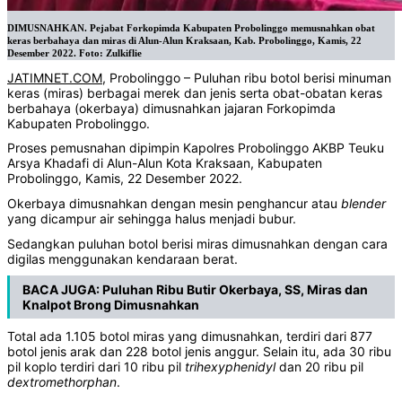
DIMUSNAHKAN. Pejabat Forkopimda Kabupaten Probolinggo memusnahkan obat
keras berbahaya dan miras di Alun-Alun Kraksaan, Kab. Probolinggo, Kamis, 22
Desember 2022. Foto: Zulkiflie
JATIMNET.COM
, Probolinggo – Puluhan ribu botol berisi minuman
keras (miras) berbagai merek dan jenis serta obat-obatan keras
berbahaya (okerbaya) dimusnahkan jajaran Forkopimda
Kabupaten Probolinggo.
Proses pemusnahan dipimpin Kapolres Probolinggo AKBP Teuku
Arsya Khadafi di Alun-Alun Kota Kraksaan, Kabupaten
Probolinggo, Kamis, 22 Desember 2022.
Okerbaya dimusnahkan dengan mesin penghancur atau
blender
yang dicampur air sehingga halus menjadi bubur.
Sedangkan puluhan botol berisi miras dimusnahkan dengan cara
digilas menggunakan kendaraan berat.
BACA JUGA:
Puluhan Ribu Butir Okerbaya, SS, Miras dan
Knalpot Brong Dimusnahkan
Total ada 1.105 botol miras yang dimusnahkan, terdiri dari 877
botol jenis arak dan 228 botol jenis anggur. Selain itu, ada 30 ribu
pil koplo terdiri dari 10 ribu pil
trihexyphenidyl
dan 20 ribu pil
dextromethorphan
.