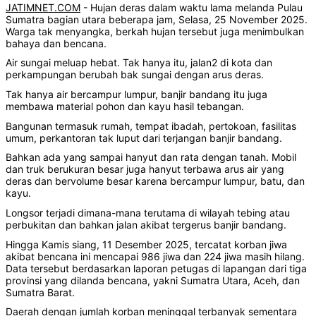
JATIMNET.COM
- Hujan deras dalam waktu lama melanda Pulau
Sumatra bagian utara beberapa jam, Selasa, 25 November 2025.
Warga tak menyangka, berkah hujan tersebut juga menimbulkan
bahaya dan bencana.
Air sungai meluap hebat. Tak hanya itu, jalan2 di kota dan
perkampungan berubah bak sungai dengan arus deras.
Tak hanya air bercampur lumpur, banjir bandang itu juga
membawa material pohon dan kayu hasil tebangan.
Bangunan termasuk rumah, tempat ibadah, pertokoan, fasilitas
umum, perkantoran tak luput dari terjangan banjir bandang.
Bahkan ada yang sampai hanyut dan rata dengan tanah. Mobil
dan truk berukuran besar juga hanyut terbawa arus air yang
deras dan bervolume besar karena bercampur lumpur, batu, dan
kayu.
Longsor terjadi dimana-mana terutama di wilayah tebing atau
perbukitan dan bahkan jalan akibat tergerus banjir bandang.
Hingga Kamis siang, 11 Desember 2025, tercatat korban jiwa
akibat bencana ini mencapai 986 jiwa dan 224 jiwa masih hilang.
Data tersebut berdasarkan laporan petugas di lapangan dari tiga
provinsi yang dilanda bencana, yakni Sumatra Utara, Aceh, dan
Sumatra Barat.
Daerah dengan jumlah korban meninggal terbanyak sementara