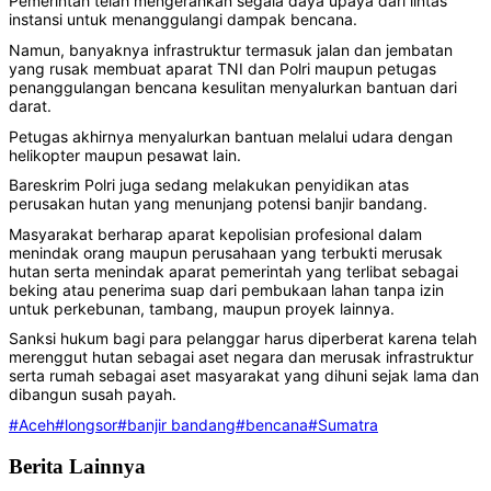
Pemerintah telah mengerahkan segala daya upaya dari lintas
instansi untuk menanggulangi dampak bencana.
Namun, banyaknya infrastruktur termasuk jalan dan jembatan
yang rusak membuat aparat TNI dan Polri maupun petugas
penanggulangan bencana kesulitan menyalurkan bantuan dari
darat.
Petugas akhirnya menyalurkan bantuan melalui udara dengan
helikopter maupun pesawat lain.
Bareskrim Polri juga sedang melakukan penyidikan atas
perusakan hutan yang menunjang potensi banjir bandang.
Masyarakat berharap aparat kepolisian profesional dalam
menindak orang maupun perusahaan yang terbukti merusak
hutan serta menindak aparat pemerintah yang terlibat sebagai
beking atau penerima suap dari pembukaan lahan tanpa izin
untuk perkebunan, tambang, maupun proyek lainnya.
Sanksi hukum bagi para pelanggar harus diperberat karena telah
merenggut hutan sebagai aset negara dan merusak infrastruktur
serta rumah sebagai aset masyarakat yang dihuni sejak lama dan
dibangun susah payah.
#Aceh
#longsor
#banjir bandang
#bencana
#Sumatra
Berita Lainnya