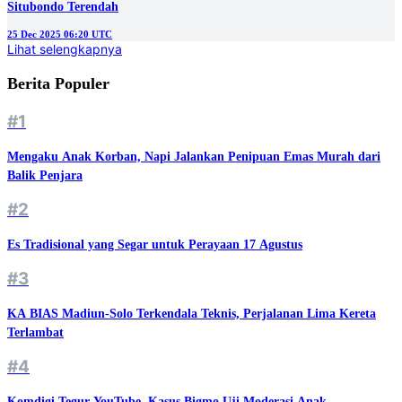
Situbondo Terendah
25 Dec 2025 06:20 UTC
Lihat selengkapnya
Berita Populer
#1
Mengaku Anak Korban, Napi Jalankan Penipuan Emas Murah dari
Balik Penjara
#2
Es Tradisional yang Segar untuk Perayaan 17 Agustus
#3
KA BIAS Madiun-Solo Terkendala Teknis, Perjalanan Lima Kereta
Terlambat
#4
Komdigi Tegur YouTube, Kasus Bigmo Uji Moderasi Anak