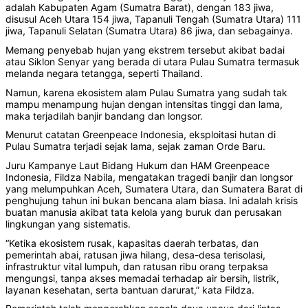
adalah Kabupaten Agam (Sumatra Barat), dengan 183 jiwa,
disusul Aceh Utara 154 jiwa, Tapanuli Tengah (Sumatra Utara) 111
jiwa, Tapanuli Selatan (Sumatra Utara) 86 jiwa, dan sebagainya.
Memang penyebab hujan yang ekstrem tersebut akibat badai
atau Siklon Senyar yang berada di utara Pulau Sumatra termasuk
melanda negara tetangga, seperti Thailand.
Namun, karena ekosistem alam Pulau Sumatra yang sudah tak
mampu menampung hujan dengan intensitas tinggi dan lama,
maka terjadilah banjir bandang dan longsor.
Menurut catatan Greenpeace Indonesia, eksploitasi hutan di
Pulau Sumatra terjadi sejak lama, sejak zaman Orde Baru.
Juru Kampanye Laut Bidang Hukum dan HAM Greenpeace
Indonesia, Fildza Nabila, mengatakan tragedi banjir dan longsor
yang melumpuhkan Aceh, Sumatera Utara, dan Sumatera Barat di
penghujung tahun ini bukan bencana alam biasa. Ini adalah krisis
buatan manusia akibat tata kelola yang buruk dan perusakan
lingkungan yang sistematis.
“Ketika ekosistem rusak, kapasitas daerah terbatas, dan
pemerintah abai, ratusan jiwa hilang, desa-desa terisolasi,
infrastruktur vital lumpuh, dan ratusan ribu orang terpaksa
mengungsi, tanpa akses memadai terhadap air bersih, listrik,
layanan kesehatan, serta bantuan darurat,” kata Fildza.