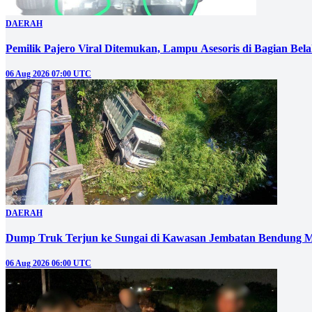
DAERAH
Pemilik Pajero Viral Ditemukan, Lampu Asesoris di Bagian Bel
06 Aug 2026 07:00 UTC
DAERAH
Dump Truk Terjun ke Sungai di Kawasan Jembatan Bendung M
06 Aug 2026 06:00 UTC