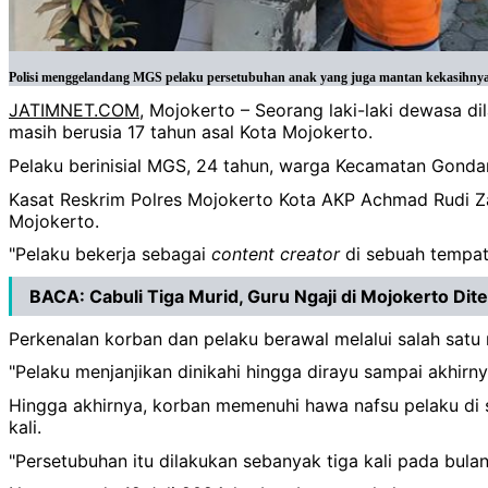
Polisi menggelandang MGS pelaku persetubuhan anak yang juga mantan kekasihnya d
JATIMNET.COM
, Mojokerto – Seorang laki-laki dewasa d
masih berusia 17 tahun asal Kota Mojokerto.
Pelaku berinisial MGS, 24 tahun, warga Kecamatan Gonda
Kasat Reskrim Polres Mojokerto Kota AKP Achmad Rudi Za
Mojokerto.
"Pelaku bekerja sebagai
content
creator
di sebuah tempat 
BACA:
Cabuli Tiga Murid, Guru Ngaji di Mojokerto Di
Perkenalan korban dan pelaku berawal melalui salah satu
"Pelaku menjanjikan dinikahi hingga dirayu sampai akhirnya
Hingga akhirnya, korban memenuhi hawa nafsu pelaku di s
kali.
"Persetubuhan itu dilakukan sebanyak tiga kali pada bulan A