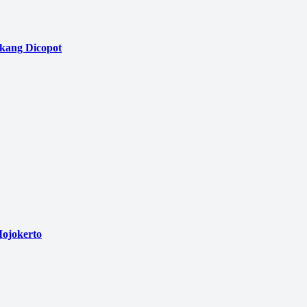
akang Dicopot
ojokerto