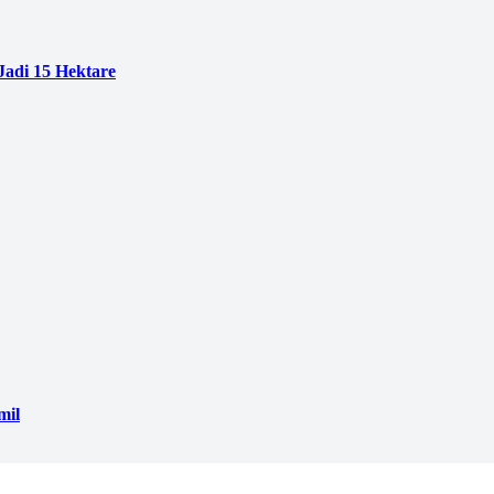
adi 15 Hektare
mil