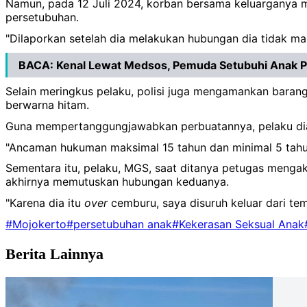
Namun, pada 12 Juli 2024, korban bersama keluarganya m
persetubuhan.
"Dilaporkan setelah dia melakukan hubungan dia tidak m
BACA:
Kenal Lewat Medsos, Pemuda Setubuhi Anak 
Selain meringkus pelaku, polisi juga mengamankan barang
berwarna hitam.
Guna mempertanggungjawabkan perbuatannya, pelaku dia
"Ancaman hukuman maksimal 15 tahun dan minimal 5 tahun
Sementara itu, pelaku, MGS, saat ditanya petugas menga
akhirnya memutuskan hubungan keduanya.
"Karena dia itu
over
cemburu, saya disuruh keluar dari tem
#Mojokerto
#persetubuhan anak
#Kekerasan Seksual Anak
Berita Lainnya