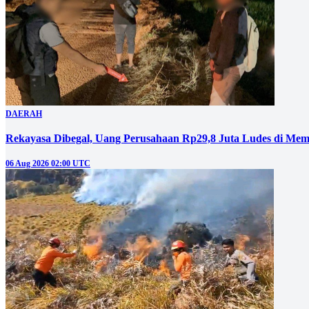
DAERAH
Rekayasa Dibegal, Uang Perusahaan Rp29,8 Juta Ludes di Mem
06 Aug 2026 02:00 UTC