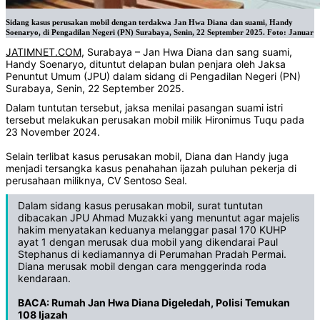
Sidang kasus perusakan mobil dengan terdakwa Jan Hwa Diana dan suami, Handy
Soenaryo, di Pengadilan Negeri (PN) Surabaya, Senin, 22 September 2025. Foto: Januar
JATIMNET.COM
, Surabaya – Jan Hwa Diana dan sang suami,
Handy Soenaryo, dituntut delapan bulan penjara oleh Jaksa
Penuntut Umum (JPU) dalam sidang di Pengadilan Negeri (PN)
Surabaya, Senin, 22 September 2025.
Dalam tuntutan tersebut, jaksa menilai pasangan suami istri
tersebut melakukan perusakan mobil milik Hironimus Tuqu pada
23 November 2024.
Selain terlibat kasus perusakan mobil, Diana dan Handy juga
menjadi tersangka kasus penahahan ijazah puluhan pekerja di
perusahaan miliknya, CV Sentoso Seal.
Dalam sidang kasus perusakan mobil, surat tuntutan
dibacakan JPU Ahmad Muzakki yang menuntut agar majelis
hakim menyatakan keduanya melanggar pasal 170 KUHP
ayat 1 dengan merusak dua mobil yang dikendarai Paul
Stephanus di kediamannya di Perumahan Pradah Permai.
Diana merusak mobil dengan cara menggerinda roda
kendaraan.
BACA:
Rumah Jan Hwa Diana Digeledah, Polisi Temukan
108 Ijazah