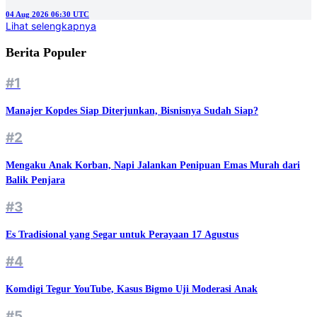
04 Aug 2026 06:30 UTC
Lihat selengkapnya
Berita Populer
#1
Manajer Kopdes Siap Diterjunkan, Bisnisnya Sudah Siap?
#2
Mengaku Anak Korban, Napi Jalankan Penipuan Emas Murah dari
Balik Penjara
#3
Es Tradisional yang Segar untuk Perayaan 17 Agustus
#4
Komdigi Tegur YouTube, Kasus Bigmo Uji Moderasi Anak
#5