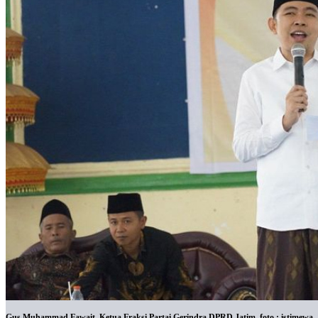
Gus Muhammad Fawait, Ketua Fraksi Partai Gerindra DPRD Jatim. foto : istimewa.