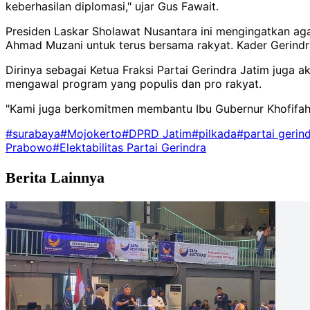
keberhasilan diplomasi," ujar Gus Fawait.
Presiden Laskar Sholawat Nusantara ini mengingatkan a
Ahmad Muzani untuk terus bersama rakyat. Kader Gerindra
Dirinya sebagai Ketua Fraksi Partai Gerindra Jatim juga 
mengawal program yang populis dan pro rakyat.
"Kami juga berkomitmen membantu Ibu Gubernur Khofifah
#surabaya
#Mojokerto
#DPRD Jatim
#pilkada
#partai gerin
Prabowo
#Elektabilitas Partai Gerindra
Berita Lainnya