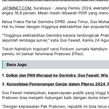
JATIMNET.COM
, Surabaya - Jelang Pemilu 2024, elektabil
angka 18,9 persen. Meski masih dibawah PDIP yang mencap
Ketua Fraksi Partai Gerindra DPRD Jawa Timur, Gus Muham
Hal itu linear dengan tingginya elektabilitas dan popular
"Tingginya elektabilitas Gerindra karena terdongkrak Prab
sejumlah lembaga survei," kata Gus Fawait, Kamis 24 Agu
Tokoh Nahdliyin Inspiratif versi Forkom Jurnalis Nahdliy
pemilu. Ini berkat fenomena Prabowo Effect.
Baca Juga:
1.
Golkar dan PAN Merapat ke Gerindra, Gus Fawait: Wi
2.
Konsolidasi Pemenangan Ganjar dalam Pilpres 2024
Gus Fawait melanjutkan, kepercayaan publik yang tinggi k
Prabowo bisa menjalin hubungan baik dengan dunia intern
"Dengan kepiawaian Pak Prabowo, republik ini bisa terus m