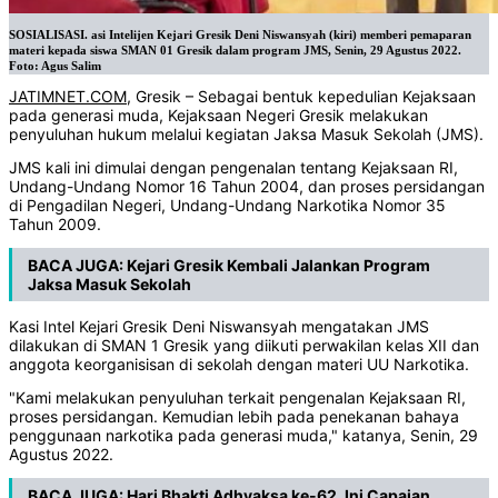
SOSIALISASI. asi Intelijen Kejari Gresik Deni Niswansyah (kiri) memberi pemaparan
materi kepada siswa SMAN 01 Gresik dalam program JMS, Senin, 29 Agustus 2022.
Foto: Agus Salim
JATIMNET.COM
, Gresik – Sebagai bentuk kepedulian Kejaksaan
pada generasi muda, Kejaksaan Negeri Gresik melakukan
penyuluhan hukum melalui kegiatan Jaksa Masuk Sekolah (JMS).
JMS kali ini dimulai dengan pengenalan tentang Kejaksaan RI,
Undang-Undang Nomor 16 Tahun 2004, dan proses persidangan
di Pengadilan Negeri, Undang-Undang Narkotika Nomor 35
Tahun 2009.
BACA JUGA:
Kejari Gresik Kembali Jalankan Program
Jaksa Masuk Sekolah
Kasi Intel Kejari Gresik Deni Niswansyah mengatakan JMS
dilakukan di SMAN 1 Gresik yang diikuti perwakilan kelas XII dan
anggota keorganisisan di sekolah dengan materi UU Narkotika.
"Kami melakukan penyuluhan terkait pengenalan Kejaksaan RI,
proses persidangan. Kemudian lebih pada penekanan bahaya
penggunaan narkotika pada generasi muda," katanya, Senin, 29
Agustus 2022.
BACA JUGA:
Hari Bhakti Adhyaksa ke-62, Ini Capaian