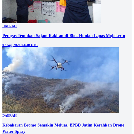
DAERAH
Petugas Temukan Sajam Rakitan di Blok Hunian Lapas Mojokerto
07 Aug 2026 03:30 UTC
DAERAH
Kebakaran Bromo Semakin Meluas, BPBD Jatim Kerahkan Drone
Water Spray