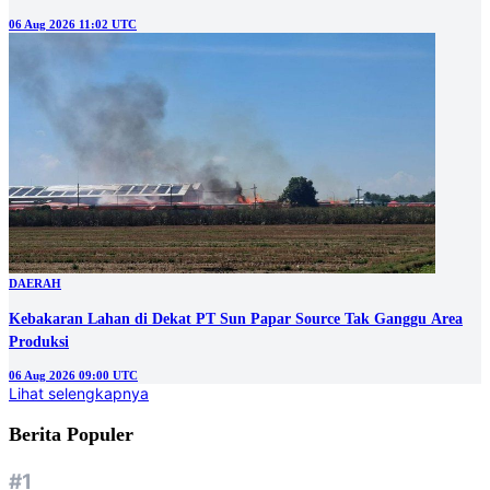
06 Aug 2026 11:02 UTC
DAERAH
Kebakaran Lahan di Dekat PT Sun Papar Source Tak Ganggu Area
Produksi
06 Aug 2026 09:00 UTC
Lihat selengkapnya
Berita Populer
#1