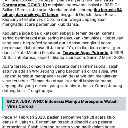
Corona atau COVID-19
menjalani perawatan isolasi di RSPI Dr
Sulianti Saroso, Jakarta. Mereka adalah seorang
ibu berusia 64
tahun, dan anaknya 31 tahun
, tinggal di Depok, Jawa Barat.
Keduanya tertular virus Corona dari warga Jepang saat
menghadiri acara pertemuan klub dansa.
Keduanya juga bisa dikatakan sebagai teman dekat, karena
sering berinteraksi atau sering melakukan komunikasi. Kebetulan
sang anak berprofesi sebagai guru dansa mengikuti acara
pertemuan klub dansa di Jakarta. "Ya, dia ikut klub dansa, guru
dansa," kata Menteri Kesehatan
Terawan Agus Putranto
di RSPI
Dr Sulianti Saroso, seperti dikutip suara.com, Senin 2 Maret 2020.
Acara tersebut dihadiri oleh peserta dansa internasional, salah
satunya adalah WN Jepang yang berdomisili di Malaysia. WN
Jepang tersebut merupakan rekan dekatnya dan menularkan
virus tersebut. "Teman dekatnya itu ada di Malaysia orang
Jepang dia yang nularin, yang satu pintar dansa. Orang Jepang
datang kesini," ungkapnya.
BACA JUGA:
WHO: Indonesia Mampu Merespons Wabah
Virus Corona
Pada 14 Februari 2020, pasien sempat mengikuti acara klub
dansa di Jakarta. Pertemuan tersebut dihadiri oleh peserta
internasional. Salah seorang peserta yang hadir dalam acara