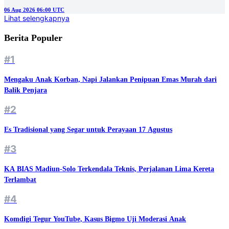
06 Aug 2026 06:00 UTC
Lihat selengkapnya
Berita Populer
#1
Mengaku Anak Korban, Napi Jalankan Penipuan Emas Murah dari
Balik Penjara
#2
Es Tradisional yang Segar untuk Perayaan 17 Agustus
#3
KA BIAS Madiun-Solo Terkendala Teknis, Perjalanan Lima Kereta
Terlambat
#4
Komdigi Tegur YouTube, Kasus Bigmo Uji Moderasi Anak