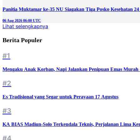
Panitia Muktamar ke-35 NU Siagakan Tiga Posko Kesehatan 24
06 Aug 2026 06:00 UTC
Lihat selengkapnya
Berita Populer
#1
Mengaku Anak Korban, Napi Jalankan Penipuan Emas Murah d
#2
Es Tradisional yang Segar untuk Perayaan 17 Agustus
#3
KA BIAS Madiun-Solo Terkendala Teknis, Perjalanan Lima Ker
#4