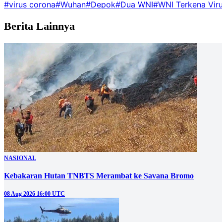
#virus corona
#Wuhan
#Depok
#Dua WNI
#WNI Terkena Vir
Berita Lainnya
NASIONAL
Kebakaran Hutan TNBTS Merambat ke Savana Bromo
08 Aug 2026 16:00 UTC