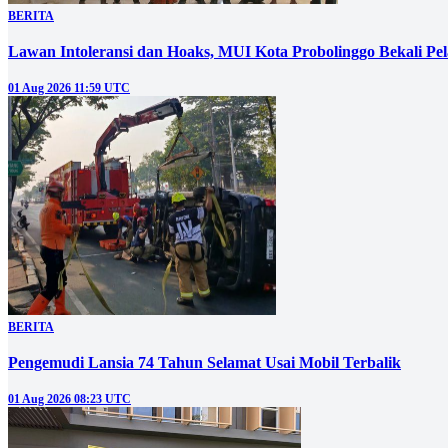
BERITA
‎Lawan Intoleransi dan Hoaks, MUI Kota Probolinggo Bekali Pelaj
01 Aug 2026 11:59 UTC
BERITA
Pengemudi Lansia 74 Tahun Selamat Usai Mobil Terbalik
01 Aug 2026 08:23 UTC