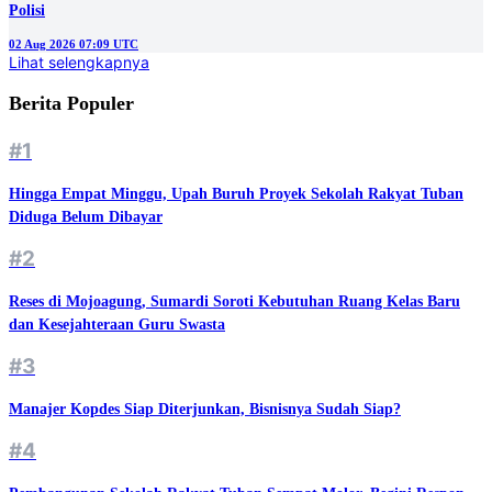
Polisi
02 Aug 2026 07:09 UTC
Lihat selengkapnya
Berita Populer
#1
Hingga Empat Minggu, Upah Buruh Proyek Sekolah Rakyat Tuban
Diduga Belum Dibayar
#2
Reses di Mojoagung, Sumardi Soroti Kebutuhan Ruang Kelas Baru
dan Kesejahteraan Guru Swasta
#3
Manajer Kopdes Siap Diterjunkan, Bisnisnya Sudah Siap?
#4