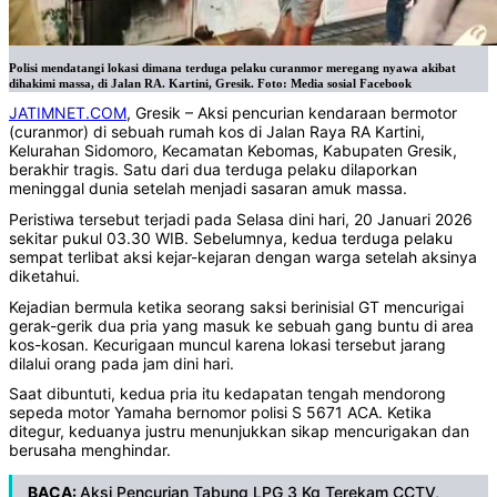
Polisi mendatangi lokasi dimana terduga pelaku curanmor meregang nyawa akibat
dihakimi massa, di Jalan RA. Kartini, Gresik. Foto: Media sosial Facebook
JATIMNET.COM
, Gresik – Aksi pencurian kendaraan bermotor
(curanmor) di sebuah rumah kos di Jalan Raya RA Kartini,
Kelurahan Sidomoro, Kecamatan Kebomas, Kabupaten Gresik,
berakhir tragis. Satu dari dua terduga pelaku dilaporkan
meninggal dunia setelah menjadi sasaran amuk massa.
Peristiwa tersebut terjadi pada Selasa dini hari, 20 Januari 2026
sekitar pukul 03.30 WIB. Sebelumnya, kedua terduga pelaku
sempat terlibat aksi kejar-kejaran dengan warga setelah aksinya
diketahui.
Kejadian bermula ketika seorang saksi berinisial GT mencurigai
gerak-gerik dua pria yang masuk ke sebuah gang buntu di area
kos-kosan. Kecurigaan muncul karena lokasi tersebut jarang
dilalui orang pada jam dini hari.
Saat dibuntuti, kedua pria itu kedapatan tengah mendorong
sepeda motor Yamaha bernomor polisi S 5671 ACA. Ketika
ditegur, keduanya justru menunjukkan sikap mencurigakan dan
berusaha menghindar.
BACA:
Aksi Pencurian Tabung LPG 3 Kg Terekam CCTV,