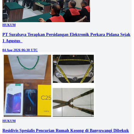
HUKUM
PT Surabaya Terapkan Persidangan Elektronik Perkara Pidana Sejak
1 Agustus
04 Aug 2026 06:30 UTC
HUKUM
Residivis Spesialis Pencurian Rumah Kosong di Banyuwangi Dibekuk