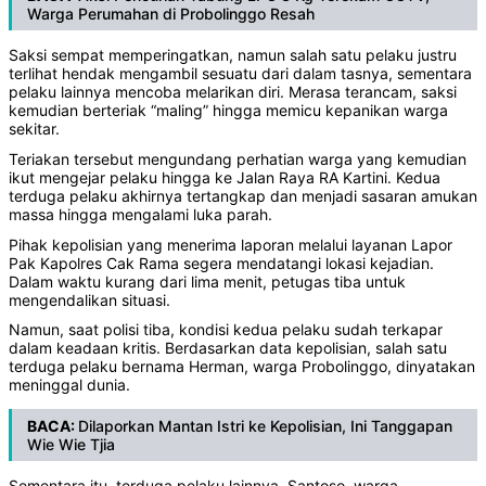
Warga Perumahan di Probolinggo Resah
Saksi sempat memperingatkan, namun salah satu pelaku justru
terlihat hendak mengambil sesuatu dari dalam tasnya, sementara
pelaku lainnya mencoba melarikan diri. Merasa terancam, saksi
kemudian berteriak “maling” hingga memicu kepanikan warga
sekitar.
Teriakan tersebut mengundang perhatian warga yang kemudian
ikut mengejar pelaku hingga ke Jalan Raya RA Kartini. Kedua
terduga pelaku akhirnya tertangkap dan menjadi sasaran amukan
massa hingga mengalami luka parah.
Pihak kepolisian yang menerima laporan melalui layanan Lapor
Pak Kapolres Cak Rama segera mendatangi lokasi kejadian.
Dalam waktu kurang dari lima menit, petugas tiba untuk
mengendalikan situasi.
Namun, saat polisi tiba, kondisi kedua pelaku sudah terkapar
dalam keadaan kritis. Berdasarkan data kepolisian, salah satu
terduga pelaku bernama Herman, warga Probolinggo, dinyatakan
meninggal dunia.
BACA:
Dilaporkan Mantan Istri ke Kepolisian, Ini Tanggapan
Wie Wie Tjia
Sementara itu, terduga pelaku lainnya, Santoso, warga