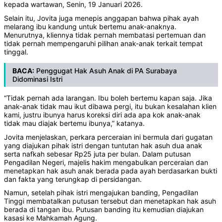
kepada wartawan, Senin, 19 Januari 2026.
Selain itu, Jovita juga menepis anggapan bahwa pihak ayah
melarang ibu kandung untuk bertemu anak-anaknya.
Menurutnya, kliennya tidak pernah membatasi pertemuan dan
tidak pernah mempengaruhi pilihan anak-anak terkait tempat
tinggal.
BACA:
Penggugat Hak Asuh Anak di PA Surabaya
Didominasi Istri
“Tidak pernah ada larangan. Ibu boleh bertemu kapan saja. Jika
anak-anak tidak mau ikut dibawa pergi, itu bukan kesalahan klien
kami, justru ibunya harus koreksi diri ada apa kok anak-anak
tidak mau diajak bertemu ibunya,” katanya.
Jovita menjelaskan, perkara perceraian ini bermula dari gugatan
yang diajukan pihak istri dengan tuntutan hak asuh dua anak
serta nafkah sebesar Rp25 juta per bulan. Dalam putusan
Pengadilan Negeri, majelis hakim mengabulkan perceraian dan
menetapkan hak asuh anak berada pada ayah berdasarkan bukti
dan fakta yang terungkap di persidangan.
Namun, setelah pihak istri mengajukan banding, Pengadilan
Tinggi membatalkan putusan tersebut dan menetapkan hak asuh
berada di tangan ibu. Putusan banding itu kemudian diajukan
kasasi ke Mahkamah Agung.