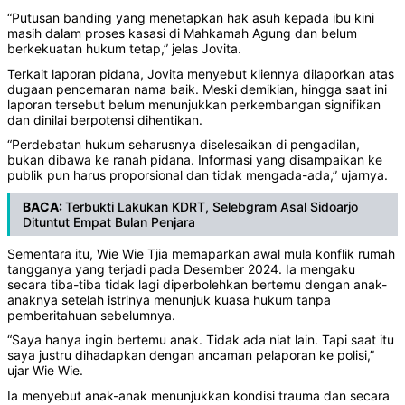
“Putusan banding yang menetapkan hak asuh kepada ibu kini
masih dalam proses kasasi di Mahkamah Agung dan belum
berkekuatan hukum tetap,” jelas Jovita.
Terkait laporan pidana, Jovita menyebut kliennya dilaporkan atas
dugaan pencemaran nama baik. Meski demikian, hingga saat ini
laporan tersebut belum menunjukkan perkembangan signifikan
dan dinilai berpotensi dihentikan.
“Perdebatan hukum seharusnya diselesaikan di pengadilan,
bukan dibawa ke ranah pidana. Informasi yang disampaikan ke
publik pun harus proporsional dan tidak mengada-ada,” ujarnya.
BACA:
Terbukti Lakukan KDRT, Selebgram Asal Sidoarjo
Dituntut Empat Bulan Penjara
Sementara itu, Wie Wie Tjia memaparkan awal mula konflik rumah
tangganya yang terjadi pada Desember 2024. Ia mengaku
secara tiba-tiba tidak lagi diperbolehkan bertemu dengan anak-
anaknya setelah istrinya menunjuk kuasa hukum tanpa
pemberitahuan sebelumnya.
“Saya hanya ingin bertemu anak. Tidak ada niat lain. Tapi saat itu
saya justru dihadapkan dengan ancaman pelaporan ke polisi,”
ujar Wie Wie.
Ia menyebut anak-anak menunjukkan kondisi trauma dan secara