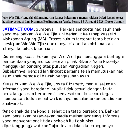
Wie Wie Tjia (tengah) didamping tim kuasa hukumnya menunjukkan bukti kasasi serta
hasil investigasi dari Komnas Perlindungan Anak, Senin, 19 Januari 2026. Foto: Januar
JATIMNET.COM
,
Surabaya — Perkara sengketa hak asuh anak
yang melibatkan Wie Wie Tjia kini berlanjut ke tahap kasasi di
Mahkamah Agung (MA). Proses hukum tersebut tetap berjalan
meskipun Wie Wie Tjia sebelumnya dilaporkan oleh mantan
istrinya ke pihak kepolisian.
Didampingi kuasa hukumnya, Wie Wie Tjia menanggapi berbagai
pemberitaan yang muncul setelah pihak Silvana Yana Prasetya
mengajukan banding atas putusan Pengadilan Negeri.
Sebelumnya, pengadilan tingkat pertama telah memutuskan hak
asuh anak berada di bawah pengasuhan ayah.
Kuasa hukum Wie Wie Tjia, Jovita Elizabeth, menilai sejumlah
informasi yang beredar di publik tidak sesuai dengan fakta
persidangan dan berpotensi menyesatkan. Ia secara tegas
membantah tuduhan bahwa kliennya menelantarkan pendidikan
anak-anak.
“Anak-anak dalam kondisi sehat dan tetap bersekolah. Bahkan
kami persilakan rekan-rekan media melihat langsung. Informasi
yang menyebut anak tidak sekolah itu tidak bisa
dipertanggungjawabkan,” ujar Jovita dalam keterangannya