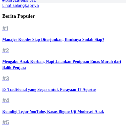
04 Aug 2026 06:30 UTC
Lihat selengkapnya
Berita Populer
#1
Manajer Kopdes Siap Diterjunkan, Bisnisnya Sudah Siap?
#2
Mengaku Anak Korban, Napi Jalankan Penipuan Emas Murah dari
Balik Penjara
#3
Es Tradisional yang Segar untuk Perayaan 17 Agustus
#4
Komdigi Tegur YouTube, Kasus Bigmo Uji Moderasi Anak
#5