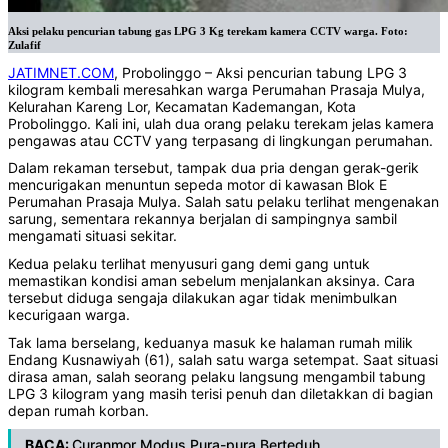
Aksi pelaku pencurian tabung gas LPG 3 Kg terekam kamera CCTV warga. Foto:
Zulafif
JATIMNET.COM
, Probolinggo – Aksi pencurian tabung LPG 3
kilogram kembali meresahkan warga Perumahan Prasaja Mulya,
Kelurahan Kareng Lor, Kecamatan Kademangan, Kota
Probolinggo. Kali ini, ulah dua orang pelaku terekam jelas kamera
pengawas atau CCTV yang terpasang di lingkungan perumahan.
Dalam rekaman tersebut, tampak dua pria dengan gerak-gerik
mencurigakan menuntun sepeda motor di kawasan Blok E
Perumahan Prasaja Mulya. Salah satu pelaku terlihat mengenakan
sarung, sementara rekannya berjalan di sampingnya sambil
mengamati situasi sekitar.
Kedua pelaku terlihat menyusuri gang demi gang untuk
memastikan kondisi aman sebelum menjalankan aksinya. Cara
tersebut diduga sengaja dilakukan agar tidak menimbulkan
kecurigaan warga.
Tak lama berselang, keduanya masuk ke halaman rumah milik
Endang Kusnawiyah (61), salah satu warga setempat. Saat situasi
dirasa aman, salah seorang pelaku langsung mengambil tabung
LPG 3 kilogram yang masih terisi penuh dan diletakkan di bagian
depan rumah korban.
BACA:
Curanmor Modus Pura-pura Berteduh