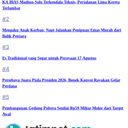
KA BIAS Madiun-Solo Terkendala Teknis, Perjalanan Lima Kereta
Terlambat
#2
Mengaku Anak Korban, Napi Jalankan Penipuan Emas Murah dari
Balik Penjara
#3
Es Tradisional yang Segar untuk Perayaan 17 Agustus
#4
Persebaya Juara Piala Presiden 2026, Bonek Konvoi Rayakan Gelar
Perdana
#5
Pembangunan Gedung Poltera Senilai Rp59 Miliar Molor dari Target
Awal