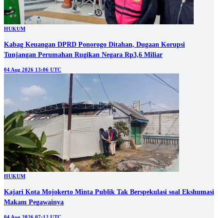
HUKUM
Kabag Keuangan DPRD Ponorogo Ditahan, Dugaan Korupsi
Tunjangan Perumahan Rugikan Negara Rp3,6 Miliar
04 Aug 2026 13:06 UTC
HUKUM
Kajari Kota Mojokerto Minta Publik Tak Berspekulasi soal Ekshumasi
Makam Pegawainya
04 Aug 2026 07:12 UTC