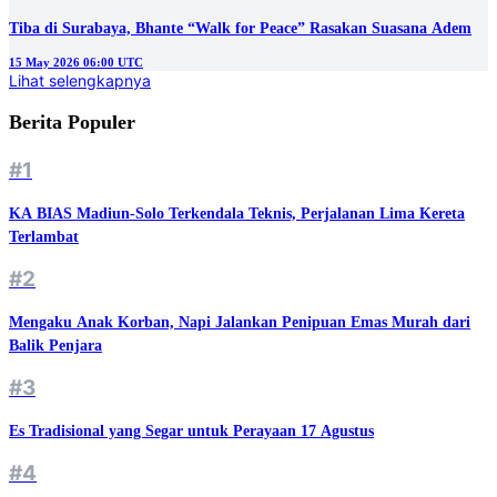
Tiba di Surabaya, Bhante “Walk for Peace” Rasakan Suasana Adem
15 May 2026 06:00 UTC
Lihat selengkapnya
Berita Populer
#1
KA BIAS Madiun-Solo Terkendala Teknis, Perjalanan Lima Kereta
Terlambat
#2
Mengaku Anak Korban, Napi Jalankan Penipuan Emas Murah dari
Balik Penjara
#3
Es Tradisional yang Segar untuk Perayaan 17 Agustus
#4