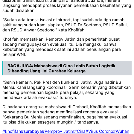
disiapkan transit isolasi. Sampai di Bandara Juanda, mereka
langsung mendapat proses layanan pemeriksaan kesehatan yang
sudah disiapkan.
"Sudah ada transit isolasi di airport, tapi sudah ada tiga rumah
sakit yang sudah kami siapkan, RSUD Dr Soetomo, RSUD Saiful,
dan RSUD Anwar Soedono," kata Khofifah.
Khofifah memastikan, Pemprov Jatim dan pemerintah pusat
sedang mengupayakan evakuasi itu. Dia mengakui bahwa
kebutuhan yang mendesak saat ini adalah pemulangan para
pelajar WNI.
BACA JUGA:
Mahasiswa di Cina Lebih Butuh Logistik
Dibanding Uang, Ini Curahan Keluarga
"Senin kemarin, Pak Presiden kunker di Jatim. Juga hadir Bu
Menlu. Kami langsung koordinasi. Senin kemarin yang dibutuhkan
memang pemenuhan logistik para pelajar, sekarang yang
mendesak adalah evakuasi," tuturnya.
Di hadapan orangtua mahasiswa di Grahadi, Khofifah memastikan
bahwa pemerintah sedang memfinalisasi rencana evakuasi.
"Sekarang Bu Menlu sedang memfinalkan, bagaimana evakuasi
itu bisa dilakukan sesegera mungkin," tandasnya.
#khofifah
#surabaya
#Pemprov Jatim
#Cina
#Virus Corono
#Wuhan