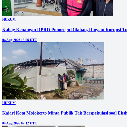
HUKUM
Kabag Keuangan DPRD Ponorogo Ditahan, Dugaan Korupsi Tu
04 Aug 2026 13:06 UTC
HUKUM
Kajari Kota Mojokerto Minta Publik Tak Berspekulasi soal E
04 Aug 2026 07:12 UTC