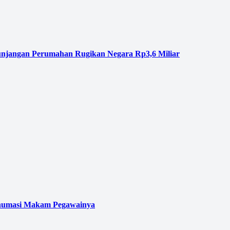
njangan Perumahan Rugikan Negara Rp3,6 Miliar
kshumasi Makam Pegawainya