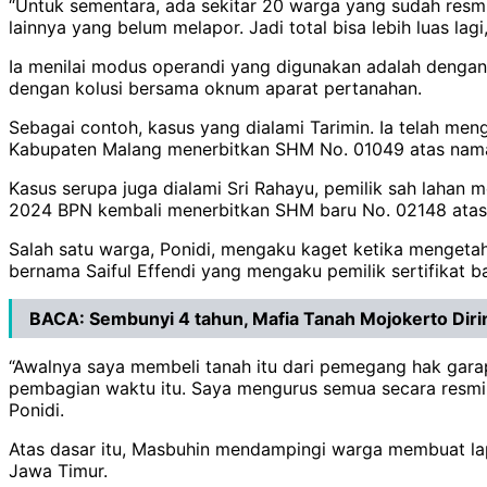
“Untuk sementara, ada sekitar 20 warga yang sudah resm
lainnya yang belum melapor. Jadi total bisa lebih luas lagi
Ia menilai modus operandi yang digunakan adalah denga
dengan kolusi bersama oknum aparat pertanahan.
Sebagai contoh, kasus yang dialami Tarimin. Ia telah me
Kabupaten Malang menerbitkan SHM No. 01049 atas nama 
Kasus serupa juga dialami Sri Rahayu, pemilik sah lahan 
2024 BPN kembali menerbitkan SHM baru No. 02148 atas
Salah satu warga, Ponidi, mengaku kaget ketika mengetah
bernama Saiful Effendi yang mengaku pemilik sertifikat ba
BACA:
Sembunyi 4 tahun, Mafia Tanah Mojokerto Dir
“Awalnya saya membeli tanah itu dari pemegang hak gar
pembagian waktu itu. Saya mengurus semua secara resmi hin
Ponidi.
Atas dasar itu, Masbuhin mendampingi warga membuat lap
Jawa Timur.