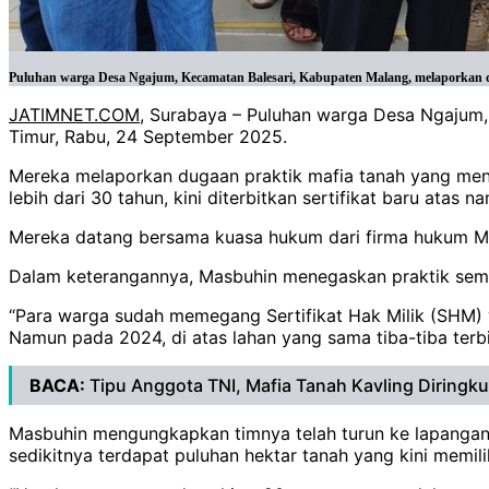
Puluhan warga Desa Ngajum, Kecamatan Balesari, Kabupaten Malang, melaporkan du
JATIMNET.COM
, Surabaya – Puluhan warga Desa Ngajum,
Timur, Rabu, 24 September 2025.
Mereka melaporkan dugaan praktik mafia tanah yang men
lebih dari 30 tahun, kini diterbitkan sertifikat baru atas na
Mereka datang bersama kuasa hukum dari firma hukum Ma
Dalam keterangannya, Masbuhin menegaskan praktik sema
“Para warga sudah memegang Sertifikat Hak Milik (SHM) 
Namun pada 2024, di atas lahan yang sama tiba-tiba terbit
BACA:
Tipu Anggota TNI, Mafia Tanah Kavling Diringkus
Masbuhin mengungkapkan timnya telah turun ke lapangan s
sedikitnya terdapat puluhan hektar tanah yang kini memilik