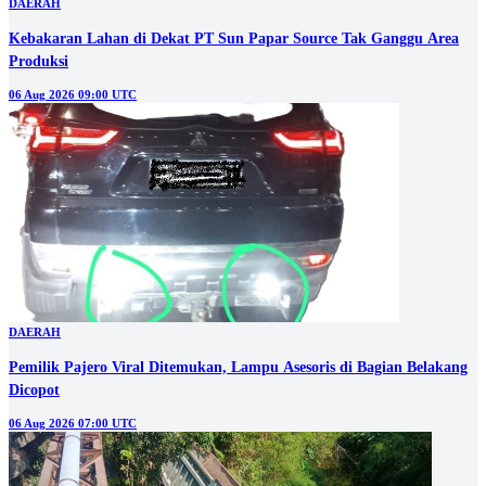
DAERAH
Kebakaran Lahan di Dekat PT Sun Papar Source Tak Ganggu Area
Produksi
06 Aug 2026 09:00 UTC
DAERAH
Pemilik Pajero Viral Ditemukan, Lampu Asesoris di Bagian Belakang
Dicopot
06 Aug 2026 07:00 UTC