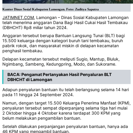
Kantor Dinas Sosial Kabupaten Lamongan. Foto: Zuditya Saputra
JATIMNET.COM
, Lamongan – Dinas Sosial Kabupaten Lamongan
telah menerima anggaran Dana Bagi Hasil Cukai Hasil Tembakau
(DBHCHT) Rp8 miliar tahun 2024.
Anggaran tersebut berupa Bantuan Langsung Tunai (BLT) bagi
15.500 keluarga dengan kategori buruh tani tembakau, buruh
pabrik rokok, dan masyarakat miskin di delapan kecamatan
penghasil tembakau.
Delapan kecamatan tersebut meliputi Sugio, Mantup, Bluluk,
Ngimbang, Sambeng, Kedungpring, Modo, dan Sukorame.
BACA:
Pengamat Pertanyakan Hasil Penyaluran BLT
DBHCHT di Lamongan
Adapun penyaluran bantuan itu telah berlangsung selama 14 hari
pada 11 hingga 24 September 2024.
Namun, dengan target 15.500 Keluarga Penerima Manfaat (KPM),
penyaluran tersebut sempat diperpanjang selama tiga hari mulai
2 Oktober hingga 4 Oktober karena terdapat 300 KPM yang
belum melakukan pengambilan bantuan.
Setelah dilakukan perpanjangan penyaluran bantuan, hanya ada
46 KPM yang mengambil bantuan.