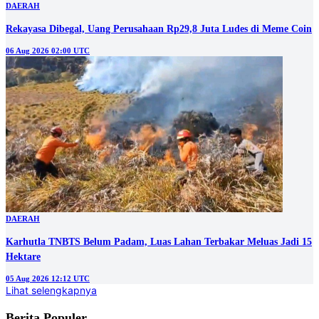
DAERAH
Rekayasa Dibegal, Uang Perusahaan Rp29,8 Juta Ludes di Meme Coin
06 Aug 2026 02:00 UTC
DAERAH
Karhutla TNBTS Belum Padam, Luas Lahan Terbakar Meluas Jadi 15
Hektare
05 Aug 2026 12:12 UTC
Lihat selengkapnya
Berita Populer