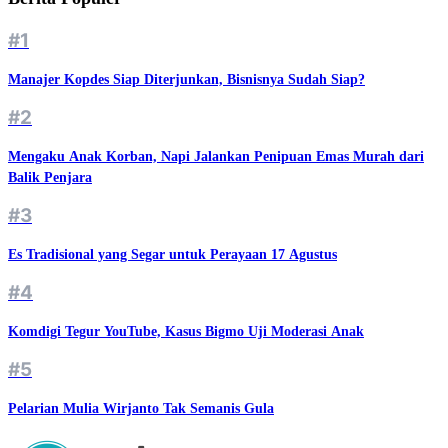
#1
Manajer Kopdes Siap Diterjunkan, Bisnisnya Sudah Siap?
#2
Mengaku Anak Korban, Napi Jalankan Penipuan Emas Murah dari
Balik Penjara
#3
Es Tradisional yang Segar untuk Perayaan 17 Agustus
#4
Komdigi Tegur YouTube, Kasus Bigmo Uji Moderasi Anak
#5
Pelarian Mulia Wirjanto Tak Semanis Gula