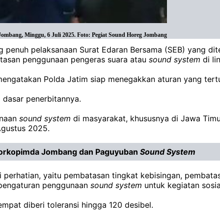
Jombang, Minggu, 6 Juli 2025. Foto: Pegiat Sound Horeg Jombang
 penuh pelaksanaan Surat Edaran Bersama (SEB) yang dite
batasan penggunaan pengeras suara atau
sound
system
di l
ngatakan Polda Jatim siap menegakkan aturan yang tertua
 dasar penerbitannya.
unaan
sound
system
di masyarakat, khususnya di Jawa Timur,
 Agustus 2025.
n Forkopimda Jombang dan Paguyuban
Sound
System
 perhatian, yaitu pembatasan tingkat kebisingan, pembat
a pengaturan penggunaan
sound
system
untuk kegiatan sosia
mpat diberi toleransi hingga 120 desibel.