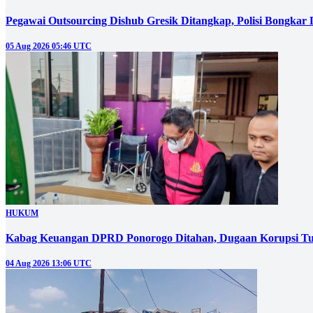
Pegawai Outsourcing Dishub Gresik Ditangkap, Polisi Bongkar
05 Aug 2026 05:46 UTC
HUKUM
Kabag Keuangan DPRD Ponorogo Ditahan, Dugaan Korupsi Tu
04 Aug 2026 13:06 UTC