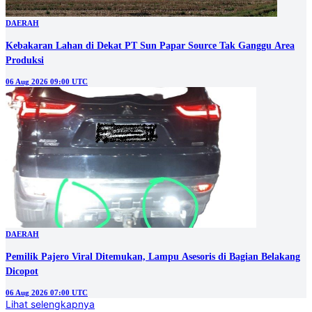
DAERAH
Kebakaran Lahan di Dekat PT Sun Papar Source Tak Ganggu Area
Produksi
06 Aug 2026 09:00 UTC
DAERAH
Pemilik Pajero Viral Ditemukan, Lampu Asesoris di Bagian Belakang
Dicopot
06 Aug 2026 07:00 UTC
Lihat selengkapnya