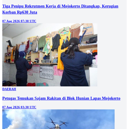
Tiga Penipu Rekrutmen Kerja di Mojokerto Ditangkap, Kerugian
Korban Rp630 Juta
07 Aug 2026 07:30 UTC
DAERAH
Petugas Temukan Sajam Rakitan di Blok Hunian Lapas Mojokerto
07 Aug 2026 03:30 UTC