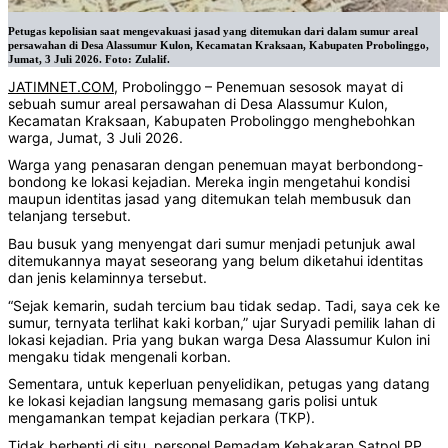
Petugas kepolisian saat mengevakuasi jasad yang ditemukan dari dalam sumur areal
persawahan di Desa Alassumur Kulon, Kecamatan Kraksaan, Kabupaten Probolinggo,
Jumat, 3 Juli 2026. Foto: Zulalif.
JATIMNET.COM
, Probolinggo – Penemuan sesosok mayat di
sebuah sumur areal persawahan di Desa Alassumur Kulon,
Kecamatan Kraksaan, Kabupaten Probolinggo menghebohkan
warga, Jumat, 3 Juli 2026.
Warga yang penasaran dengan penemuan mayat berbondong-
bondong ke lokasi kejadian. Mereka ingin mengetahui kondisi
maupun identitas jasad yang ditemukan telah membusuk dan
telanjang tersebut.
Bau busuk yang menyengat dari sumur menjadi petunjuk awal
ditemukannya mayat seseorang yang belum diketahui identitas
dan jenis kelaminnya tersebut.
“Sejak kemarin, sudah tercium bau tidak sedap. Tadi, saya cek ke
sumur, ternyata terlihat kaki korban,” ujar Suryadi pemilik lahan di
lokasi kejadian. Pria yang bukan warga Desa Alassumur Kulon ini
mengaku tidak mengenali korban.
Sementara, untuk keperluan penyelidikan, petugas yang datang
ke lokasi kejadian langsung memasang garis polisi untuk
mengamankan tempat kejadian perkara (TKP).
Tidak berhenti di situ, personel Pemadam Kebakaran Satpol PP