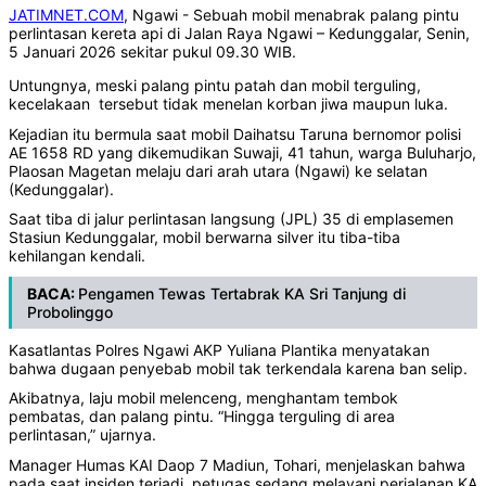
JATIMNET.COM
, Ngawi - Sebuah mobil menabrak palang pintu
perlintasan kereta api di Jalan Raya Ngawi – Kedunggalar, Senin,
5 Januari 2026 sekitar pukul 09.30 WIB.
Untungnya, meski palang pintu patah dan mobil terguling,
kecelakaan tersebut tidak menelan korban jiwa maupun luka.
Kejadian itu bermula saat mobil Daihatsu Taruna bernomor polisi
AE 1658 RD yang dikemudikan Suwaji, 41 tahun, warga Buluharjo,
Plaosan Magetan melaju dari arah utara (Ngawi) ke selatan
(Kedunggalar).
Saat tiba di jalur perlintasan langsung (JPL) 35 di emplasemen
Stasiun Kedunggalar, mobil berwarna silver itu tiba-tiba
kehilangan kendali.
BACA:
Pengamen Tewas Tertabrak KA Sri Tanjung di
Probolinggo
Kasatlantas Polres Ngawi AKP Yuliana Plantika menyatakan
bahwa dugaan penyebab mobil tak terkendala karena ban selip.
Akibatnya, laju mobil melenceng, menghantam tembok
pembatas, dan palang pintu. “Hingga terguling di area
perlintasan,” ujarnya.
Manager Humas KAI Daop 7 Madiun, Tohari, menjelaskan bahwa
pada saat insiden terjadi, petugas sedang melayani perjalanan KA