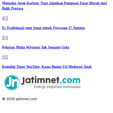
Mengaku Anak Korban, Napi Jalankan Penipuan Emas Murah dari
Balik Penjara
#3
Es Tradisional yang Segar untuk Perayaan 17 Agustus
#4
Pelarian Mulia Wirjanto Tak Semanis Gula
#5
Komdigi Tegur YouTube, Kasus Bigmo Uji Moderasi Anak
© 2026 jatimnet.com