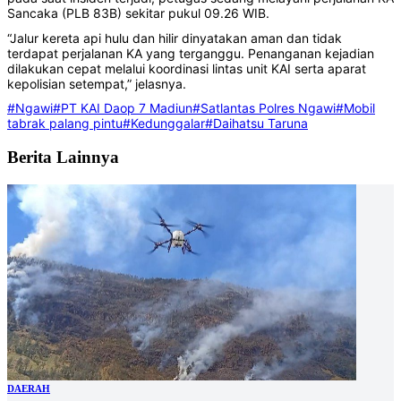
Sancaka (PLB 83B) sekitar pukul 09.26 WIB.
“Jalur kereta api hulu dan hilir dinyatakan aman dan tidak
terdapat perjalanan KA yang terganggu. Penanganan kejadian
dilakukan cepat melalui koordinasi lintas unit KAI serta aparat
kepolisian setempat,” jelasnya.
#Ngawi
#PT KAI Daop 7 Madiun
#Satlantas Polres Ngawi
#Mobil
tabrak palang pintu
#Kedunggalar
#Daihatsu Taruna
Berita Lainnya
DAERAH