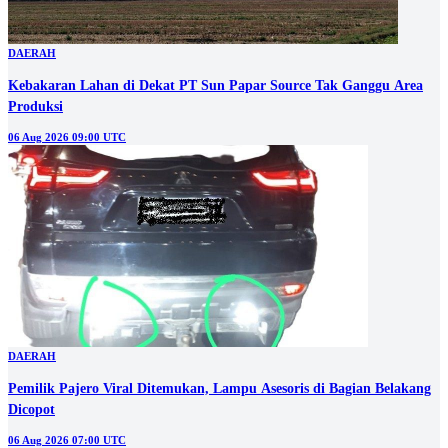
DAERAH
Kebakaran Lahan di Dekat PT Sun Papar Source Tak Ganggu Area
Produksi
06 Aug 2026 09:00 UTC
DAERAH
Pemilik Pajero Viral Ditemukan, Lampu Asesoris di Bagian Belakang
Dicopot
06 Aug 2026 07:00 UTC