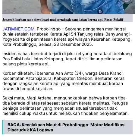
Jenazah korban saat dievakuasi usai tertabrak rangkaian kereta api. Foto: Zulafif
JATIMNET.COM
, Probolinggo – Seorang pengamen meninggal
dunia setelah tertabrak Kereta Api Sri Tanjung relasi Banyuwangi–
Yogyakarta di perlintasan kereta api wilayah Kelurahan Ketapang,
Kota Probolinggo, Selasa, 23 Desember 2025.
Insiden nahas tersebut terjadi di jalur rel yang berada di belakang
Pos Polisi Lalu Lintas Ketapang, tepat di sisi timur perlintasan
palang pintu kereta api.
Korban diketahui bernama Aan Anto (34), warga Desa Kranci,
Kecamatan Astanajapura, Kabupaten Cirebon. Benturan keras
dengan rangkaian kereta api yang melintas membuat korban
tewas di tempat kejadian.
Saksi mata, Megi Ardana, mengungkapkan bahwa korban tiba-
tiba berada di atas rel sesaat sebelum kereta melintas. Petugas
penjaga perlintasan yang menyadari situasi tersebut tidak
memiliki cukup waktu untuk melakukan tindakan penyelamatan.
BACA:
Kecelakaan Maut di Probolinggo: Motor Modifikasi
Diseruduk KA Logawa