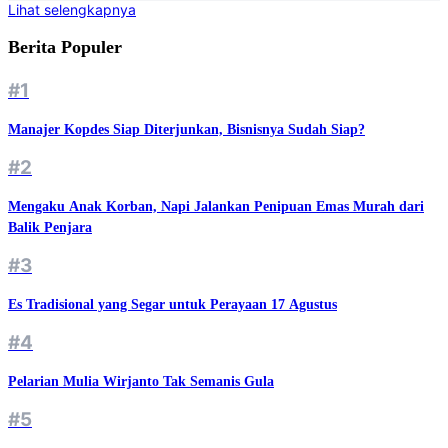
Lihat selengkapnya
Berita Populer
#1
Manajer Kopdes Siap Diterjunkan, Bisnisnya Sudah Siap?
#2
Mengaku Anak Korban, Napi Jalankan Penipuan Emas Murah dari
Balik Penjara
#3
Es Tradisional yang Segar untuk Perayaan 17 Agustus
#4
Pelarian Mulia Wirjanto Tak Semanis Gula
#5