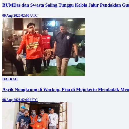
BUMDes dan Swasta Saling Tunggu Kelola Jalur Pendakian G
09 Aug 2026 02:00 UTC
DAERAH
Asyik Nongkrong di Warkop, Pria di Mojokerto Mendadak Men
08 Aug 2026 02:00 UTC