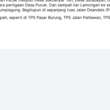
yah Pucuk meliputi Desa Sukoanyar Turi, Desa Surabayan,
ara pertigaan Desa Pucuk. Dan sampah liar Lamongan ke s
Dumpiagung. Begitupun di sepanjang ruas Jalan Deandels (
h, seperti di TPS Pasar Burung, TPS Jalan Pahlawan, TPS