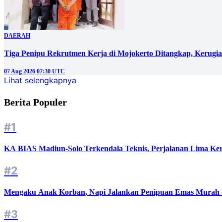
DAERAH
Tiga Penipu Rekrutmen Kerja di Mojokerto Ditangkap, Kerugi
07 Aug 2026 07:30 UTC
Lihat selengkapnya
Berita Populer
#1
KA BIAS Madiun-Solo Terkendala Teknis, Perjalanan Lima Ker
#2
Mengaku Anak Korban, Napi Jalankan Penipuan Emas Murah d
#3