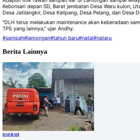
Adapun titik rawan sampah liar di Lamongan sampai wila
Kebonsari depan SD, Barat jembatan Desa Waru kulon, Ut
Desa Jatilangkir, Desa Kalipang, Desa Pelang, dan Desa 
"DLH terus melakukan
maintenance
akan keberadaan sampa
TPS yang lainnya," ujar Andhy.
#sampah
#lamongan
#tahun baru
#natal
#nataru
Berita Lainnya
DAERAH