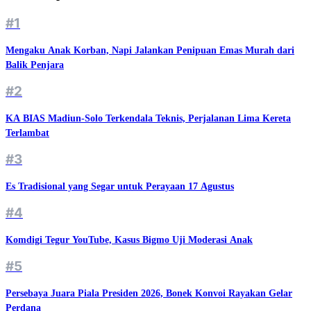
#1
Mengaku Anak Korban, Napi Jalankan Penipuan Emas Murah dari
Balik Penjara
#2
KA BIAS Madiun-Solo Terkendala Teknis, Perjalanan Lima Kereta
Terlambat
#3
Es Tradisional yang Segar untuk Perayaan 17 Agustus
#4
Komdigi Tegur YouTube, Kasus Bigmo Uji Moderasi Anak
#5
Persebaya Juara Piala Presiden 2026, Bonek Konvoi Rayakan Gelar
Perdana