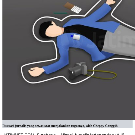
Ilustrasi jurnalis yang tewas saat menjalankan tugasnya, oleh Cheppy Canggih
JATIMNET.COM, Surabaya – Aliansi Jurnalis Independen (AJI)