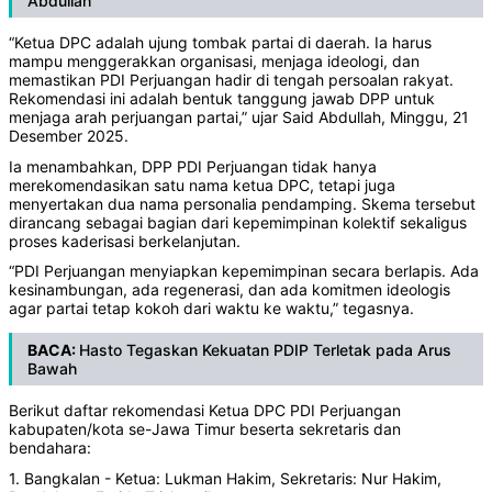
Abdullah
“Ketua DPC adalah ujung tombak partai di daerah. Ia harus
mampu menggerakkan organisasi, menjaga ideologi, dan
memastikan PDI Perjuangan hadir di tengah persoalan rakyat.
Rekomendasi ini adalah bentuk tanggung jawab DPP untuk
menjaga arah perjuangan partai,” ujar Said Abdullah, Minggu, 21
Desember 2025.
Ia menambahkan, DPP PDI Perjuangan tidak hanya
merekomendasikan satu nama ketua DPC, tetapi juga
menyertakan dua nama personalia pendamping. Skema tersebut
dirancang sebagai bagian dari kepemimpinan kolektif sekaligus
proses kaderisasi berkelanjutan.
“PDI Perjuangan menyiapkan kepemimpinan secara berlapis. Ada
kesinambungan, ada regenerasi, dan ada komitmen ideologis
agar partai tetap kokoh dari waktu ke waktu,” tegasnya.
BACA:
Hasto Tegaskan Kekuatan PDIP Terletak pada Arus
Bawah
Berikut daftar rekomendasi Ketua DPC PDI Perjuangan
kabupaten/kota se-Jawa Timur beserta sekretaris dan
bendahara:
1. Bangkalan - Ketua: Lukman Hakim, Sekretaris: Nur Hakim,