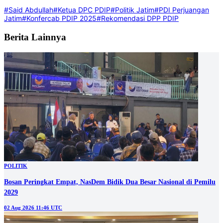
#Said Abdullah
#Ketua DPC PDIP
#Politik Jatim
#PDI Perjuangan
Jatim
#Konfercab PDIP 2025
#Rekomendasi DPP PDIP
Berita Lainnya
POLITIK
Bosan Peringkat Empat, NasDem Bidik Dua Besar Nasional di Pemilu
2029
02 Aug 2026 11:46 UTC