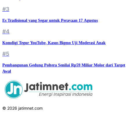
#3
Es Tradisional yang Segar untuk Perayaan 17 Agustus
#4
Komdigi Tegur YouTube, Kasus Bigmo Uji Moderasi Anak
#5
Pembangunan Gedung Poltera Senilai Rp59 Miliar Molor dari Target
Awal
© 2026 jatimnet.com