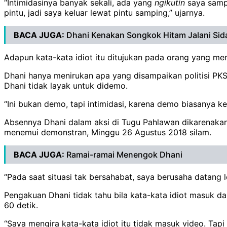
“Intimidasinya banyak sekali, ada yang
ngikutin
saya sampa
pintu, jadi saya keluar lewat pintu samping,” ujarnya.
BACA JUGA:
Dhani Kenakan Songkok Hitam Jalani Sid
Adapun kata-kata idiot itu ditujukan pada orang yang me
Dhani hanya menirukan apa yang disampaikan politisi PK
Dhani tidak layak untuk didemo.
“Ini bukan demo, tapi intimidasi, karena demo biasanya 
Absennya Dhani dalam aksi di Tugu Pahlawan dikarenakan
menemui demonstran, Minggu 26 Agustus 2018 silam.
BACA JUGA:
Ramai-ramai Menengok Dhani
“Pada saat situasi tak bersahabat, saya berusaha datang l
Pengakuan Dhani tidak tahu bila kata-kata idiot masuk da
60 detik.
“Saya mengira kata-kata idiot itu tidak masuk video. Tapi