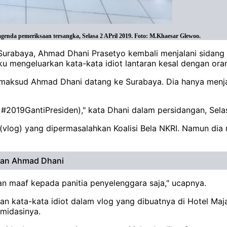
nda pemeriksaan tersangka, Selasa 2 APril 2019. Foto: M.Khaesar Glewoo.
 Surabaya, Ahmad Dhani Prasetyo kembali menjalani sidang 
 mengeluarkan kata-kata idiot lantaran kesal dengan ora
 maksud Ahmad Dhani datang ke Surabaya. Dia hanya menj
 #2019GantiPresiden)," kata Dhani dalam persidangan, Selas
log) yang dipermasalahkan Koalisi Bela NKRI. Namun dia m
nkan Ahmad Dhani
n maaf kepada panitia penyelenggara saja," ucapnya.
an kata-kata idiot dalam vlog yang dibuatnya di Hotel Maj
midasinya.