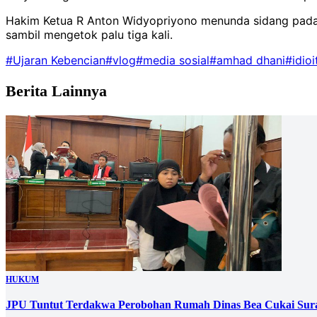
Hakim Ketua R Anton Widyopriyono menunda sidang pada K
sambil mengetok palu tiga kali.
#Ujaran Kebencian
#vlog
#media sosial
#amhad dhani
#idioi
Berita Lainnya
HUKUM
JPU Tuntut Terdakwa Perobohan Rumah Dinas Bea Cukai Sura