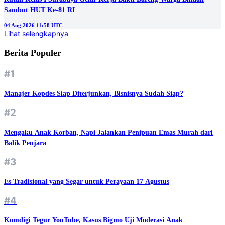
Sambut HUT Ke-81 RI
04 Aug 2026 11:58 UTC
Lihat selengkapnya
Berita Populer
#1
Manajer Kopdes Siap Diterjunkan, Bisnisnya Sudah Siap?
#2
Mengaku Anak Korban, Napi Jalankan Penipuan Emas Murah dari
Balik Penjara
#3
Es Tradisional yang Segar untuk Perayaan 17 Agustus
#4
Komdigi Tegur YouTube, Kasus Bigmo Uji Moderasi Anak