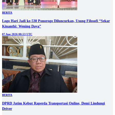
BERITA
Logo Hari Jadi ke-530 Ponorogo Diluncurkan, Usung Filosofi “Sekar
Kinanthi: Wening Daya”
07 Aug 2026 00:53 UTC
BERITA
DPRD Jatim Kebut Raperda Transportasi Online, Demi Lindungi
Driver