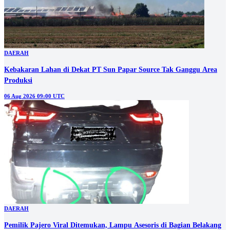
DAERAH
Kebakaran Lahan di Dekat PT Sun Papar Source Tak Ganggu Area
Produksi
06 Aug 2026 09:00 UTC
DAERAH
Pemilik Pajero Viral Ditemukan, Lampu Asesoris di Bagian Belakang