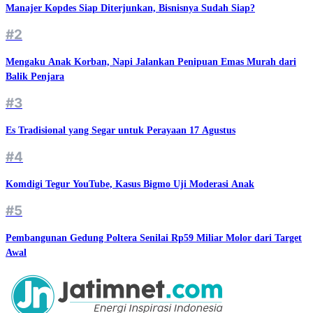
Manajer Kopdes Siap Diterjunkan, Bisnisnya Sudah Siap?
#2
Mengaku Anak Korban, Napi Jalankan Penipuan Emas Murah dari
Balik Penjara
#3
Es Tradisional yang Segar untuk Perayaan 17 Agustus
#4
Komdigi Tegur YouTube, Kasus Bigmo Uji Moderasi Anak
#5
Pembangunan Gedung Poltera Senilai Rp59 Miliar Molor dari Target
Awal