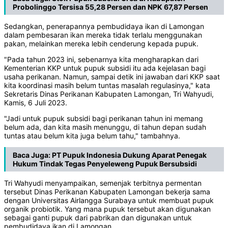
Probolinggo Tersisa 55,28 Persen dan NPK 67,87 Persen
Sedangkan, penerapannya pembudidaya ikan di Lamongan
dalam pembesaran ikan mereka tidak terlalu menggunakan
pakan, melainkan mereka lebih cenderung kepada pupuk.
"Pada tahun 2023 ini, sebenarnya kita mengharapkan dari
Kementerian KKP untuk pupuk subsidi itu ada kejelasan bagi
usaha perikanan. Namun, sampai detik ini jawaban dari KKP saat
kita koordinasi masih belum tuntas masalah regulasinya," kata
Sekretaris Dinas Perikanan Kabupaten Lamongan, Tri Wahyudi,
Kamis, 6 Juli 2023.
"Jadi untuk pupuk subsidi bagi perikanan tahun ini memang
belum ada, dan kita masih menunggu, di tahun depan sudah
tuntas atau belum kita juga belum tahu," tambahnya.
Baca Juga:
PT Pupuk Indonesia Dukung Aparat Penegak
Hukum Tindak Tegas Penyeleweng Pupuk Bersubsidi
Tri Wahyudi menyampaikan, semenjak terbitnya permentan
tersebut Dinas Perikanan Kabupaten Lamongan bekerja sama
dengan Universitas Airlangga Surabaya untuk membuat pupuk
organik probiotik. Yang mana pupuk tersebut akan digunakan
sebagai ganti pupuk dari pabrikan dan digunakan untuk
pembudidaya ikan di Lamongan.