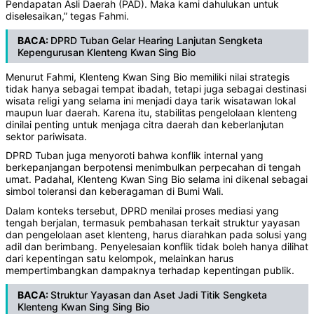
Pendapatan Asli Daerah (PAD). Maka kami dahulukan untuk
diselesaikan,” tegas Fahmi.
BACA:
DPRD Tuban Gelar Hearing Lanjutan Sengketa
Kepengurusan Klenteng Kwan Sing Bio
Menurut Fahmi, Klenteng Kwan Sing Bio memiliki nilai strategis
tidak hanya sebagai tempat ibadah, tetapi juga sebagai destinasi
wisata religi yang selama ini menjadi daya tarik wisatawan lokal
maupun luar daerah. Karena itu, stabilitas pengelolaan klenteng
dinilai penting untuk menjaga citra daerah dan keberlanjutan
sektor pariwisata.
DPRD Tuban juga menyoroti bahwa konflik internal yang
berkepanjangan berpotensi menimbulkan perpecahan di tengah
umat. Padahal, Klenteng Kwan Sing Bio selama ini dikenal sebagai
simbol toleransi dan keberagaman di Bumi Wali.
Dalam konteks tersebut, DPRD menilai proses mediasi yang
tengah berjalan, termasuk pembahasan terkait struktur yayasan
dan pengelolaan aset klenteng, harus diarahkan pada solusi yang
adil dan berimbang. Penyelesaian konflik tidak boleh hanya dilihat
dari kepentingan satu kelompok, melainkan harus
mempertimbangkan dampaknya terhadap kepentingan publik.
BACA:
Struktur Yayasan dan Aset Jadi Titik Sengketa
Klenteng Kwan Sing Sing Bio