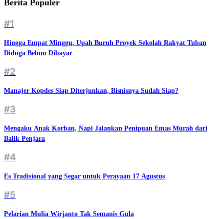
Berita Populer
#1
Hingga Empat Minggu, Upah Buruh Proyek Sekolah Rakyat Tuban
Diduga Belum Dibayar
#2
Manajer Kopdes Siap Diterjunkan, Bisnisnya Sudah Siap?
#3
Mengaku Anak Korban, Napi Jalankan Penipuan Emas Murah dari
Balik Penjara
#4
Es Tradisional yang Segar untuk Perayaan 17 Agustus
#5
Pelarian Mulia Wirjanto Tak Semanis Gula