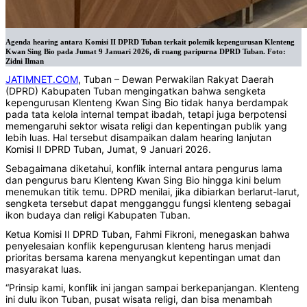
Agenda hearing antara Komisi II DPRD Tuban terkait polemik kepengurusan Klenteng
Kwan Sing Bio pada Jumat 9 Januari 2026, di ruang paripurna DPRD Tuban. Foto:
Zidni Ilman
JATIMNET.COM
, Tuban – Dewan Perwakilan Rakyat Daerah
(DPRD) Kabupaten Tuban mengingatkan bahwa sengketa
kepengurusan Klenteng Kwan Sing Bio tidak hanya berdampak
pada tata kelola internal tempat ibadah, tetapi juga berpotensi
memengaruhi sektor wisata religi dan kepentingan publik yang
lebih luas. Hal tersebut disampaikan dalam hearing lanjutan
Komisi II DPRD Tuban, Jumat, 9 Januari 2026.
Sebagaimana diketahui, konflik internal antara pengurus lama
dan pengurus baru Klenteng Kwan Sing Bio hingga kini belum
menemukan titik temu. DPRD menilai, jika dibiarkan berlarut-larut,
sengketa tersebut dapat mengganggu fungsi klenteng sebagai
ikon budaya dan religi Kabupaten Tuban.
Ketua Komisi II DPRD Tuban, Fahmi Fikroni, menegaskan bahwa
penyelesaian konflik kepengurusan klenteng harus menjadi
prioritas bersama karena menyangkut kepentingan umat dan
masyarakat luas.
“Prinsip kami, konflik ini jangan sampai berkepanjangan. Klenteng
ini dulu ikon Tuban, pusat wisata religi, dan bisa menambah