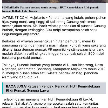
PENDAKIAN: Upacara bersama untuk peringati HUT Kemerdekaan RI di puncak
Gunung Buthak. Foto: Karina.
JATIMNET.COM, Mojokerto - Panorama yang indah, pohon-pohon
hijau yang menjulang tinggi di sisi lereng Gunung Anjasmoro
memanjakan mata. Kini hadir wisata pendakian di puncak Gunung
Buthak, dengan ketinggian 800 mdpl merupakan salah satu
Pegunungan Anjasmoro.
Berlokasi di wilayah pemangkuan hutan perhutani, memiliki
panorama yang indah karena masih alami. Puncak yang sekarang
dikenal juga dengan puncak P9 memiliki keistimewaan jalur yang
mudah didaki, relatif singkat hingga ke puncak sejauh 800 mdpl
terutama pendaki pemula.
Tak ayal, Puncak Buthak yang berada di Dusun Blentreng, Desa
Ngengat, Kecamatan Gondang, Kabupaten Mojokerto tahun 2019
ini menjadi pilihan salah satu wisata pendakian bagi pencinta
alam yang baru dibuka.
BACA JUGA:
Ratusan Pendaki Peringati HUT Kemerdekaan
RI di Puncak Gunung Lawu
Terlebih dalam memeriahkan HUT Kemerdekaan RI ke-74,
relawan Sahabat Anjasmoro merupakan salah satu komunitas
pencinta alam dan juga penjaga lingkungan terutama di area