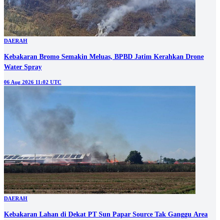
DAERAH
Kebakaran Bromo Semakin Meluas, BPBD Jatim Kerahkan Drone
Water Spray
06 Aug 2026 11:02 UTC
DAERAH
Kebakaran Lahan di Dekat PT Sun Papar Source Tak Ganggu Area