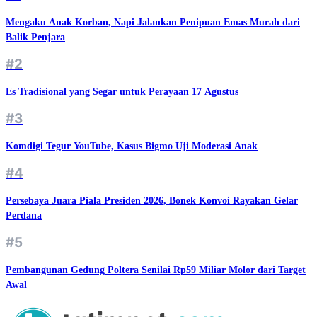
Mengaku Anak Korban, Napi Jalankan Penipuan Emas Murah dari
Balik Penjara
#2
Es Tradisional yang Segar untuk Perayaan 17 Agustus
#3
Komdigi Tegur YouTube, Kasus Bigmo Uji Moderasi Anak
#4
Persebaya Juara Piala Presiden 2026, Bonek Konvoi Rayakan Gelar
Perdana
#5
Pembangunan Gedung Poltera Senilai Rp59 Miliar Molor dari Target
Awal