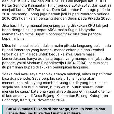
dari PKB 1999-2004 dan 2004-2009. Lalu menjadi Ketua DPD
Partai Gerindra Kalimantan Timur periode 2013-2018, dan saat ini
menjadi Ketua DPD Partai NasDem Kabupaten Ponorogo periode
2018-sekarang. Ipong juga pernah jadi Bupati Ponorogo periode
2016-2021 dan kalah bersaing dengan Sugiri pada Pilkada 2020.
Jika hasil hitung manual berjenjang yang dilakukan KPU tak jauh
beda dengan hitung cepat ARCI, maka Sugiri-Lisdyarita
mematahkan mitos Bupati Ponorogo tidak bisa dua periode
kepemimpinan.
Mitos ini muncul setelah dalam rezim pilkada langsung belum ada
Bupati Ponorogo yang kembali mencalonkan diri dan kembali
terpilih dalam Pilkada untuk kedua kalinya. Dalam masa
kemerdekaan, hanya ada satu bupati yang mampu menjabat dua
periode, yakni Markum Singodimedjo (1994-2004), namun saat
itu pemilihan Bupati dilakukan penunjukan langsung.
“Maka dari awal saya menolak adanya mitologi, mitos bupati tidak
bisa dua periode. Saya berpikir, selalu Tuhan yang akan
menentukan. Allah yang memberi ruang takdir yang baik, maka
segala sesuatu butuh rukun, butuh wajib, butuh syarat untuk
menuju ke sana,” kata pria yang akrab disapa Giri ini saat ditemui
di kediamannya di Desa Bajang, Kecamatan Balong, Kabupaten
Ponorogo, Kamis, 28 November 2024.
BACA:
Simulasi Pilkada di Ponorogo, Pemilih Pemula dan
Lansia Bingung Buka dan Lipat Surat Suara