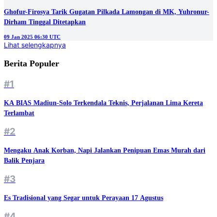
Ghofur-Firosya Tarik Gugatan Pilkada Lamongan di MK, Yuhronur-
Dirham Tinggal Ditetapkan
09 Jan 2025 06:30 UTC
Lihat selengkapnya
Berita Populer
#1
KA BIAS Madiun-Solo Terkendala Teknis, Perjalanan Lima Kereta
Terlambat
#2
Mengaku Anak Korban, Napi Jalankan Penipuan Emas Murah dari
Balik Penjara
#3
Es Tradisional yang Segar untuk Perayaan 17 Agustus
#4