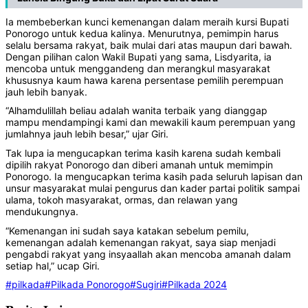
Ia membeberkan kunci kemenangan dalam meraih kursi Bupati
Ponorogo untuk kedua kalinya. Menurutnya, pemimpin harus
selalu bersama rakyat, baik mulai dari atas maupun dari bawah.
Dengan pilihan calon Wakil Bupati yang sama, Lisdyarita, ia
mencoba untuk menggandeng dan merangkul masyarakat
khususnya kaum hawa karena persentase pemilih perempuan
jauh lebih banyak.
“Alhamdulillah beliau adalah wanita terbaik yang dianggap
mampu mendampingi kami dan mewakili kaum perempuan yang
jumlahnya jauh lebih besar,” ujar Giri.
Tak lupa ia mengucapkan terima kasih karena sudah kembali
dipilih rakyat Ponorogo dan diberi amanah untuk memimpin
Ponorogo. Ia mengucapkan terima kasih pada seluruh lapisan dan
unsur masyarakat mulai pengurus dan kader partai politik sampai
ulama, tokoh masyarakat, ormas, dan relawan yang
mendukungnya.
“Kemenangan ini sudah saya katakan sebelum pemilu,
kemenangan adalah kemenangan rakyat, saya siap menjadi
pengabdi rakyat yang insyaallah akan mencoba amanah dalam
setiap hal,” ucap Giri.
#pilkada
#Pilkada Ponorogo
#Sugiri
#Pilkada 2024