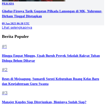
PILKADA
Ghofur-Firosya Tarik Gugatan Pilkada Lamongan di MK, Yuhronur-
Dirham Tinggal Ditetapkan
09 Jan 2025 06:30 UTC
Lihat selengkapnya
Berita Populer
#1
Hingga Empat Minggu, Upah Buruh Proyek Sekolah Rakyat Tuban
Diduga Belum Dibayar
#2
Reses di Mojoagung, Sumardi Soroti Kebutuhan Ruang Kelas Baru
dan Kesejahteraan Guru Swasta
#3
Manajer Kopdes Siap Diterjunkan, Bisnisnya Sudah Siap?