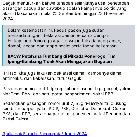
Gaguk menuturkan bahwa tahapan selanjutnya usai penetapan
pasangan cabup dan cawabup adalah kampanye politik yang
akan dilaksanakan mulai 25 September hingga 23 November
2024.
Dalam kesempatan ini, kedua paslon juga sudah
menandatangani deklarasi damai bersama dengan
Forkopimda Ponorogo agar terwujud Pilkada yang aman,
damai, lancar, dan tanpa hoaks serta tanpa kekerasan.
BACA:
Petahana Tumbang di Pilkada Ponorogo, Tim
Ipong-Bambang Tidak Akan Mengajukan Gugatan
“Ini tadi kita juga lakukan deklarasi damai, kampanye damai,
antihoaks, dan kekerasan,” tutur Gaguk.
Pasangan nomor urut 1, Ipong-Luhur diusung tiga parpol, yakni
NasDem, PAN, dan satu partai nonparlemen, yakni PBB.
Sedangkan pasangan nomor urut 2, Sugiri-Lisdyarita, diusung
sembilan parpol, yakni PDIP, PKB, Gerindra, Demokrat, Golkar,
PKS, dan PPP, serta dua partai nonparlemen, yakni Perindo dan
Partai Gelora.
#pilkada
#Pilkada Ponorogo
#Pilkada 2024