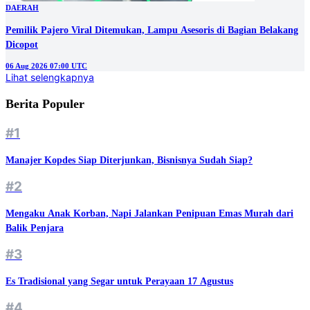
DAERAH
Pemilik Pajero Viral Ditemukan, Lampu Asesoris di Bagian Belakang
Dicopot
06 Aug 2026 07:00 UTC
Lihat selengkapnya
Berita Populer
#1
Manajer Kopdes Siap Diterjunkan, Bisnisnya Sudah Siap?
#2
Mengaku Anak Korban, Napi Jalankan Penipuan Emas Murah dari
Balik Penjara
#3
Es Tradisional yang Segar untuk Perayaan 17 Agustus
#4