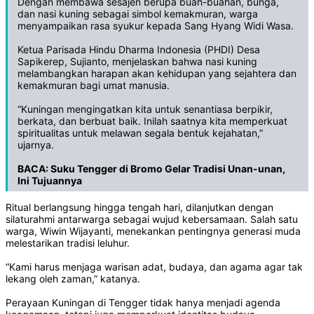
‎Dengan membawa sesajen berupa buah-buahan, bunga,
dan nasi kuning sebagai simbol kemakmuran, warga
menyampaikan rasa syukur kepada Sang Hyang Widi Wasa.
‎Ketua Parisada Hindu Dharma Indonesia (PHDI) Desa
Sapikerep, Sujianto, menjelaskan bahwa nasi kuning
melambangkan harapan akan kehidupan yang sejahtera dan
kemakmuran bagi umat manusia.
‎“Kuningan mengingatkan kita untuk senantiasa berpikir,
berkata, dan berbuat baik. Inilah saatnya kita memperkuat
spiritualitas untuk melawan segala bentuk kejahatan,”
ujarnya.
‎
BACA:
Suku Tengger di Bromo Gelar Tradisi Unan-unan,
Ini Tujuannya
‎Ritual berlangsung hingga tengah hari, dilanjutkan dengan
silaturahmi antarwarga sebagai wujud kebersamaan. Salah satu
warga, Wiwin Wijayanti, menekankan pentingnya generasi muda
melestarikan tradisi leluhur.
‎“Kami harus menjaga warisan adat, budaya, dan agama agar tak
lekang oleh zaman,” katanya.
‎Perayaan Kuningan di Tengger tidak hanya menjadi agenda