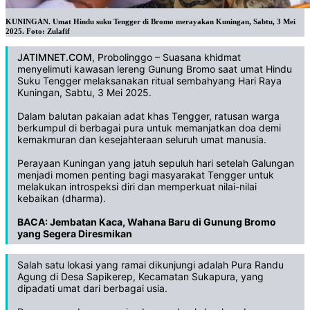
KUNINGAN. Umat Hindu suku Tengger di Bromo merayakan Kuningan, Sabtu, 3 Mei
2025. Foto: Zulafif
JATIMNET.COM
, Probolinggo – Suasana khidmat
menyelimuti kawasan lereng Gunung Bromo saat umat Hindu
Suku Tengger melaksanakan ritual sembahyang Hari Raya
Kuningan, Sabtu, 3 Mei 2025.
‎Dalam balutan pakaian adat khas Tengger, ratusan warga
berkumpul di berbagai pura untuk memanjatkan doa demi
kemakmuran dan kesejahteraan seluruh umat manusia.
‎Perayaan Kuningan yang jatuh sepuluh hari setelah Galungan
menjadi momen penting bagi masyarakat Tengger untuk
melakukan introspeksi diri dan memperkuat nilai-nilai
kebaikan (dharma).
BACA:
Jembatan Kaca, Wahana Baru di Gunung Bromo
yang Segera Diresmikan
‎Salah satu lokasi yang ramai dikunjungi adalah Pura Randu
Agung di Desa Sapikerep, Kecamatan Sukapura, yang
dipadati umat dari berbagai usia.