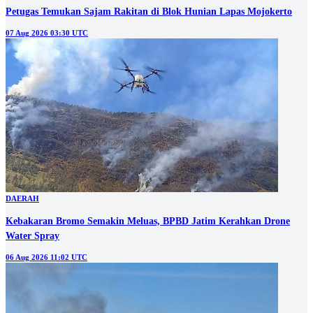
Petugas Temukan Sajam Rakitan di Blok Hunian Lapas Mojokerto
07 Aug 2026 03:30 UTC
DAERAH
Kebakaran Bromo Semakin Meluas, BPBD Jatim Kerahkan Drone
Water Spray
06 Aug 2026 11:02 UTC