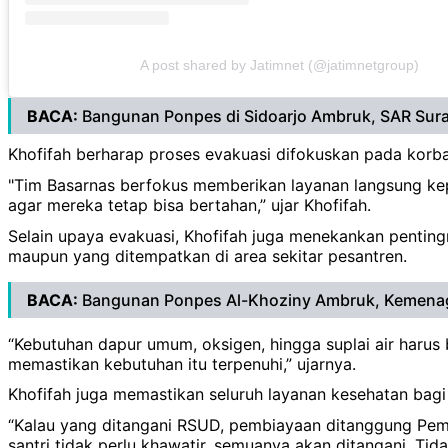
A post shared by Jatimnet (@jatimnetgroup)
BACA:
Bangunan Ponpes di Sidoarjo Ambruk, SAR Sura
Khofifah berharap proses evakuasi difokuskan pada korb
"Tim Basarnas berfokus memberikan layanan langsung kep
agar mereka tetap bisa bertahan,” ujar Khofifah.
Selain upaya evakuasi, Khofifah juga menekankan penting
maupun yang ditempatkan di area sekitar pesantren.
BACA:
Bangunan Ponpes Al-Khoziny Ambruk, Kemenag
“Kebutuhan dapur umum, oksigen, hingga suplai air harus b
memastikan kebutuhan itu terpenuhi,” ujarnya.
Khofifah juga memastikan seluruh layanan kesehatan bagi
“Kalau yang ditangani RSUD, pembiayaan ditanggung Pemk
santri tidak perlu khawatir, semuanya akan ditangani. Tida