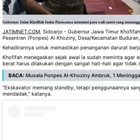
Gubernur Jatim Khofifah Indar Parawansa menemui para wali santri yang menunggu 
JATIMNET.COM
, Sidoarjo - Gubernur Jawa Timur Khofifa
Pesantren (Ponpes) Al Khoziny, Desa/Kecamatan Buduran, 
Kehadirannya untuk memastikan penanganan darurat berjal
Khofifah menegaskan sejak awal ia sudah meminta agar eks
berat harus dilakukan dengan sangat hati-hati agar tidak
BACA:
Musala Ponpes Al-Khoziny Ambruk, 1 Meningga
“Ekskavator memang
standby
, tetapi penggunaannya san
mendadak," katanya.