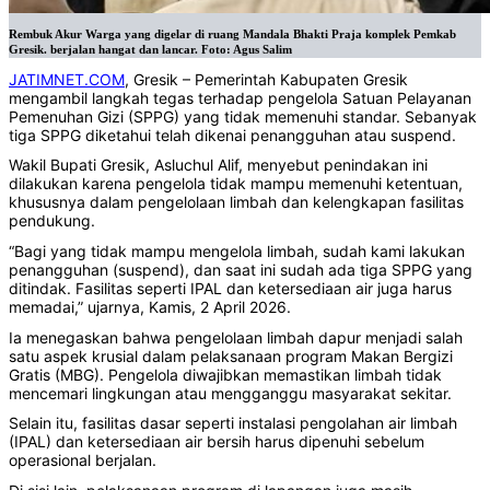
Rembuk Akur Warga yang digelar di ruang Mandala Bhakti Praja komplek Pemkab
Gresik. berjalan hangat dan lancar. Foto: Agus Salim
JATIMNET.COM
, Gresik – Pemerintah Kabupaten Gresik
mengambil langkah tegas terhadap pengelola Satuan Pelayanan
Pemenuhan Gizi (SPPG) yang tidak memenuhi standar. Sebanyak
tiga SPPG diketahui telah dikenai penangguhan atau suspend.
Wakil Bupati Gresik, Asluchul Alif, menyebut penindakan ini
dilakukan karena pengelola tidak mampu memenuhi ketentuan,
khususnya dalam pengelolaan limbah dan kelengkapan fasilitas
pendukung.
“Bagi yang tidak mampu mengelola limbah, sudah kami lakukan
penangguhan (suspend), dan saat ini sudah ada tiga SPPG yang
ditindak. Fasilitas seperti IPAL dan ketersediaan air juga harus
memadai,” ujarnya, Kamis, 2 April 2026.
Ia menegaskan bahwa pengelolaan limbah dapur menjadi salah
satu aspek krusial dalam pelaksanaan program Makan Bergizi
Gratis (MBG). Pengelola diwajibkan memastikan limbah tidak
mencemari lingkungan atau mengganggu masyarakat sekitar.
Selain itu, fasilitas dasar seperti instalasi pengolahan air limbah
(IPAL) dan ketersediaan air bersih harus dipenuhi sebelum
operasional berjalan.