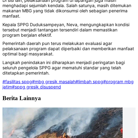
Di sisi lain, pelaksanaan program di lapangan juga masih
menghadapi sejumlah kendala. Salah satunya, masih ditemukan
makanan MBG yang tidak dikonsumsi oleh sebagian penerima
manfaat.
Kepala SPPG Duduksampeyan, Neva, mengungkapkan kondisi
tersebut menjadi tantangan tersendiri dalam memastikan
program berjalan efektif.
Pemerintah daerah pun terus melakukan evaluasi agar
pelaksanaan program dapat diperbaiki dan memberikan manfaat
optimal bagi masyarakat.
Langkah penindakan ini diharapkan menjadi peringatan bagi
seluruh pengelola SPPG agar mematuhi standar yang telah
ditetapkan pemerintah.
#fasilitas sppg
#mbg gresik masalah
#limbah sppg
#program mbg
jatim
#sppg gresik disuspend
Berita Lainnya