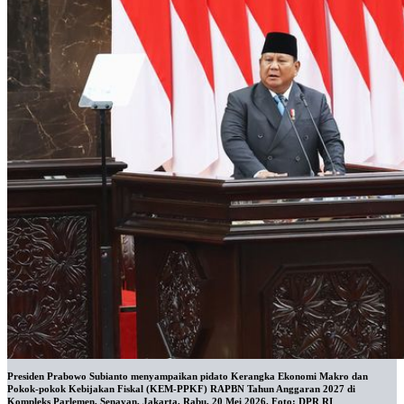
Presiden Prabowo Subianto menyampaikan pidato Kerangka Ekonomi Makro dan
Pokok-pokok Kebijakan Fiskal (KEM-PPKF) RAPBN Tahun Anggaran 2027 di
Kompleks Parlemen, Senayan, Jakarta, Rabu, 20 Mei 2026. Foto: DPR RI