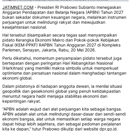
JATIMNET.COM
- Presiden RI Prabowo Subianto menegaskan
Anggaran Pendapatan dan Belanja Negara (APBN) Tahun 2027
bukan sekadar dokumen keuangan negara, melainkan instrumen
perjuangan untuk melindungi rakyat dan mewujudkan
kesejahteraan nasional.
Hal tersebut disampaikan secara tegas saat menyampaikan
pidato Kerangka Ekonomi Makro dan Pokok-pokok Kebijakan
Fiskal (KEM-PPKF) RAPBN Tahun Anggaran 2027 di Kompleks
Parlemen, Senayan, Jakarta, Rabu, 20 Mei 2026.
Perlu diketahui, momentum penyampaian pidato tersebut juga
bertepatan dengan peringatan Hari Kebangkitan Nasional
(Harkitnas) yang memiliki makna simbolis untuk memperkuat
optimisme dan persatuan nasional dalam menghadapi tantangan
ekonomi global.
Dalam pidatonya di hadapan anggota dewan, ia menilai situasi
geopolitik dan geoekonomi global yang penuh ketidakpastian
menuntut negara hadir menjaga stabilitas ekonomi dan
kepentingan rakyat.
“APBN adalah wujud dari alat perjuangan kita sebagai bangsa.
APBN adalah alat untuk melindungi dasar-dasar dan sendi-sendi
ekonomi bangsa, alat untuk memastikan setiap warga negara
dapat hidup lebih sejahtera, dan sebagai pedoman perjalanan
kita ke depan,” tutur Prabowo dikutip dari website dpr.go.id.