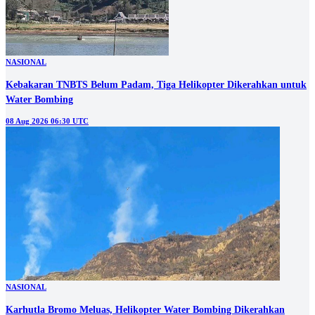
NASIONAL
Kebakaran TNBTS Belum Padam, Tiga Helikopter Dikerahkan untuk
Water Bombing
08 Aug 2026 06:30 UTC
NASIONAL
Karhutla Bromo Meluas, Helikopter Water Bombing Dikerahkan