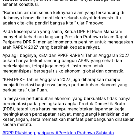
amanat konstitusi.
“Bumi dan air dan semua kekayaan alam yang terkandung di
dalamnya harus dinikmati oleh seluruh rakyat Indonesia. Itu
adalah cita-cita pendiri bangsa kita,” ujar Prabowo.
Pada kesempatan yang sama, Ketua DPR RI Puan Maharani
menyebut kehadiran langsung Presiden Prabowo dalam Rapat
Paripurna DPR RI menjadi momentum penting untuk menegaskan
arah RAPBN 2027 yang berpihak kepada rakyat.
Apalagi, baginya, KEM dan PPKF RAPBN Tahun Anggaran 2027
bukan hanya terkait rancang bangun APBN yang sehat dan
berkelanjutan, tetapi juga menjadi instrumen untuk
mengantisipasi berbagai risiko ekonomi global dan domestik.
“KEM PPKF Tahun Anggaran 2027 juga diharapkan mampu
menjadi fondasi bagi terwujudnya pertumbuhan ekonomi yang
berkualitas,” ujar Puan.
Ia meyakini pertumbuhan ekonomi yang berkualitas tidak hanya
berorientasi pada peningkatan angka Produk Domestik Bruto
(PDB), tetapi juga harus mampu menciptakan lapangan kerja,
meningkatkan pendapatan rakyat, mengurangi kemiskinan dan
kesenjangan, serta memastikan manfaat pembangunan dirasakan
secara merata.
#DPR RI
#sidang paripurna
#Presiden Prabowo Subianto