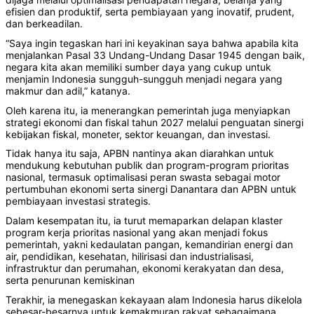
efisien dan produktif, serta pembiayaan yang inovatif, prudent,
dan berkeadilan.
“Saya ingin tegaskan hari ini keyakinan saya bahwa apabila kita
menjalankan Pasal 33 Undang-Undang Dasar 1945 dengan baik,
negara kita akan memiliki sumber daya yang cukup untuk
menjamin Indonesia sungguh-sungguh menjadi negara yang
makmur dan adil,” katanya.
Oleh karena itu, ia menerangkan pemerintah juga menyiapkan
strategi ekonomi dan fiskal tahun 2027 melalui penguatan sinergi
kebijakan fiskal, moneter, sektor keuangan, dan investasi.
Tidak hanya itu saja, APBN nantinya akan diarahkan untuk
mendukung kebutuhan publik dan program-program prioritas
nasional, termasuk optimalisasi peran swasta sebagai motor
pertumbuhan ekonomi serta sinergi Danantara dan APBN untuk
pembiayaan investasi strategis.
Dalam kesempatan itu, ia turut memaparkan delapan klaster
program kerja prioritas nasional yang akan menjadi fokus
pemerintah, yakni kedaulatan pangan, kemandirian energi dan
air, pendidikan, kesehatan, hilirisasi dan industrialisasi,
infrastruktur dan perumahan, ekonomi kerakyatan dan desa,
serta penurunan kemiskinan
Terakhir, ia menegaskan kekayaan alam Indonesia harus dikelola
sebesar-besarnya untuk kemakmuran rakyat sebagaimana