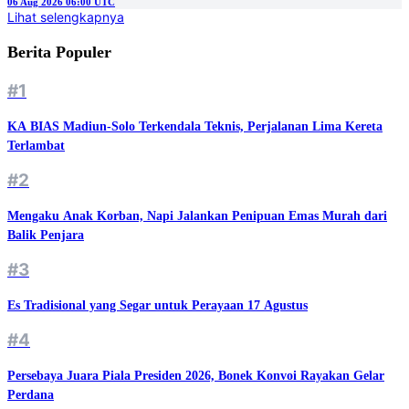
06 Aug 2026 06:00 UTC
Lihat selengkapnya
Berita Populer
#1
KA BIAS Madiun-Solo Terkendala Teknis, Perjalanan Lima Kereta
Terlambat
#2
Mengaku Anak Korban, Napi Jalankan Penipuan Emas Murah dari
Balik Penjara
#3
Es Tradisional yang Segar untuk Perayaan 17 Agustus
#4
Persebaya Juara Piala Presiden 2026, Bonek Konvoi Rayakan Gelar
Perdana