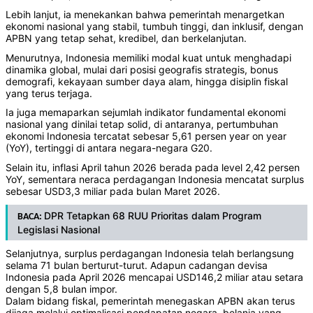
Lebih lanjut, ia menekankan bahwa pemerintah menargetkan
ekonomi nasional yang stabil, tumbuh tinggi, dan inklusif, dengan
APBN yang tetap sehat, kredibel, dan berkelanjutan.
Menurutnya, Indonesia memiliki modal kuat untuk menghadapi
dinamika global, mulai dari posisi geografis strategis, bonus
demografi, kekayaan sumber daya alam, hingga disiplin fiskal
yang terus terjaga.
Ia juga memaparkan sejumlah indikator fundamental ekonomi
nasional yang dinilai tetap solid, di antaranya, pertumbuhan
ekonomi Indonesia tercatat sebesar 5,61 persen year on year
(YoY), tertinggi di antara negara-negara G20.
Selain itu, inflasi April tahun 2026 berada pada level 2,42 persen
YoY, sementara neraca perdagangan Indonesia mencatat surplus
sebesar USD3,3 miliar pada bulan Maret 2026.
DPR Tetapkan 68 RUU Prioritas dalam Program
BACA:
Legislasi Nasional
Selanjutnya, surplus perdagangan Indonesia telah berlangsung
selama 71 bulan berturut-turut. Adapun cadangan devisa
Indonesia pada April 2026 mencapai USD146,2 miliar atau setara
dengan 5,8 bulan impor.
Dalam bidang fiskal, pemerintah menegaskan APBN akan terus
dijaga melalui optimalisasi pendapatan negara, belanja yang