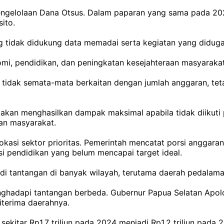
ngelolaan Dana Otsus. Dalam paparan yang sama pada 20
ito.
g tidak didukung data memadai serta kegiatan yang diduga fi
omi, pendidikan, dan peningkatan kesejahteraan masyarakat
dak semata-mata berkaitan dengan jumlah anggaran, tetapi
k akan menghasilkan dampak maksimal apabila tidak diikut
an masyarakat.
i alokasi sektor prioritas. Pemerintah mencatat porsi angga
si pendidikan yang belum mencapai target ideal.
di tantangan di banyak wilayah, terutama daerah pedalaman
menghadapi tantangan berbeda. Gubernur Papua Selatan Ap
iterima daerahnya.
sekitar Rp1,7 triliun pada 2024 menjadi Rp1,2 triliun pada