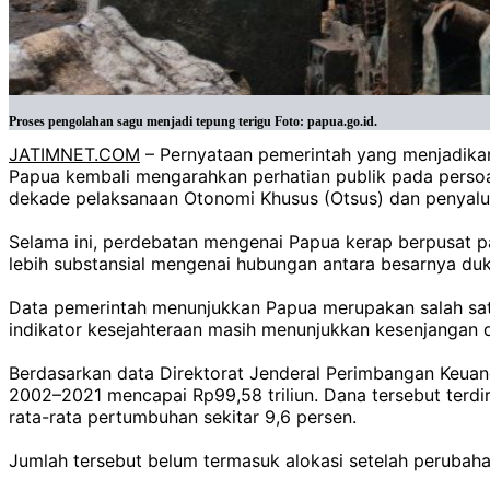
Proses pengolahan sagu menjadi tepung terigu Foto: papua.go.id.
JATIMNET.COM
– Pernyataan pemerintah yang menjadika
Papua kembali mengarahkan perhatian publik pada persoa
dekade pelaksanaan Otonomi Khusus (Otsus) dan penyaluran
Selama ini, perdebatan mengenai Papua kerap berpusat pa
lebih substansial mengenai hubungan antara besarnya duk
Data pemerintah menunjukkan Papua merupakan salah satu
indikator kesejahteraan masih menunjukkan kesenjangan di
Berdasarkan data Direktorat Jenderal Perimbangan Keuan
2002–2021 mencapai Rp99,58 triliun. Dana tersebut terdiri
rata-rata pertumbuhan sekitar 9,6 persen.
Jumlah tersebut belum termasuk alokasi setelah peruba