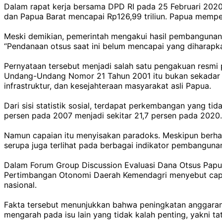
Dalam rapat kerja bersama DPD RI pada 25 Februari 2020 
dan Papua Barat mencapai Rp126,99 triliun. Papua memper
Meski demikian, pemerintah mengakui hasil pembangunan
“Pendanaan otsus saat ini belum mencapai yang diharapkan.
Pernyataan tersebut menjadi salah satu pengakuan resmi 
Undang-Undang Nomor 21 Tahun 2001 itu bukan sekadar 
infrastruktur, dan kesejahteraan masyarakat asli Papua.
Dari sisi statistik sosial, terdapat perkembangan yang t
persen pada 2007 menjadi sekitar 21,7 persen pada 202
Namun capaian itu menyisakan paradoks. Meskipun berhasi
serupa juga terlihat pada berbagai indikator pembanguna
Dalam Forum Group Discussion Evaluasi Dana Otsus Papua
Pertimbangan Otonomi Daerah Kemendagri menyebut capa
nasional.
Fakta tersebut menunjukkan bahwa peningkatan anggaran 
mengarah pada isu lain yang tidak kalah penting, yakni t