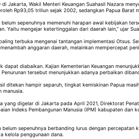
di Jakarta, Wakil Menteri Keuangan Suahasil Nazara menye
oleh Rp93,05 triliun sejak 2002, sedangkan Papua Barat m
 belum sepenuhnya memenuhi harapan awal kebijakan ters
 Yaitu mengejar ketertinggalan dari daerah lain,” ujar Suah
paling terbuka mengenai tantangan implementasi Otsus. Seb
menambah anggaran daerah, melainkan mempercepat pening
idak dapat diabaikan. Kajian Kementerian Keuangan menunjuk
0. Penurunan tersebut menunjukkan adanya perbaikan diba
l ditekan hampir separuh, tingkat kemiskinan Papua masih 
n manusia.
 yang digelar di Jakarta pada April 2021, Direktorat Pe
ian Indeks Pembangunan Manusia (IPM) kabupaten dan kot
belum sepenuhnya berbanding lurus dengan percepatan kua
ata kelola penggunaan dana.