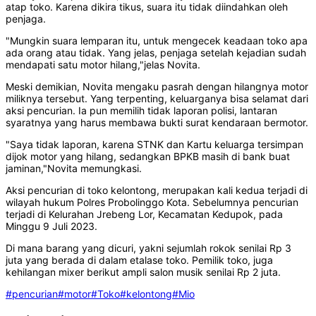
atap toko. Karena dikira tikus, suara itu tidak diindahkan oleh
penjaga.
"Mungkin suara lemparan itu, untuk mengecek keadaan toko apa
ada orang atau tidak. Yang jelas, penjaga setelah kejadian sudah
mendapati satu motor hilang,"jelas Novita.
Meski demikian, Novita mengaku pasrah dengan hilangnya motor
miliknya tersebut. Yang terpenting, keluarganya bisa selamat dari
aksi pencurian. Ia pun memilih tidak laporan polisi, lantaran
syaratnya yang harus membawa bukti surat kendaraan bermotor.
"Saya tidak laporan, karena STNK dan Kartu keluarga tersimpan
dijok motor yang hilang, sedangkan BPKB masih di bank buat
jaminan,"Novita memungkasi.
Aksi pencurian di toko kelontong, merupakan kali kedua terjadi di
wilayah hukum Polres Probolinggo Kota. Sebelumnya pencurian
terjadi di Kelurahan Jrebeng Lor, Kecamatan Kedupok, pada
Minggu 9 Juli 2023.
Di mana barang yang dicuri, yakni sejumlah rokok senilai Rp 3
juta yang berada di dalam etalase toko. Pemilik toko, juga
kehilangan mixer berikut ampli salon musik senilai Rp 2 juta.
#pencurian
#motor
#Toko
#kelontong
#Mio