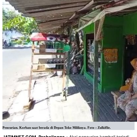
Pencurian. Korban saat berada di Depan Toko Miliknya. Foto : Zulkiflie.
JATIMNET
.
COM
,
Probolinggo
- Aksi pencurian kembali terjadi,