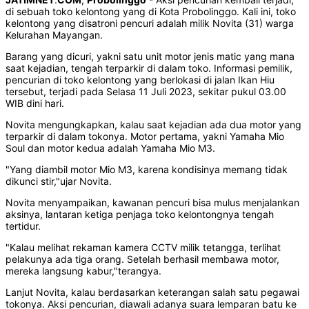
di sebuah toko kelontong yang di Kota Probolinggo. Kali ini, toko
kelontong yang disatroni pencuri adalah milik Novita (31) warga
Kelurahan Mayangan.
Barang yang dicuri, yakni satu unit motor jenis matic yang mana
saat kejadian, tengah terparkir di dalam toko. Informasi pemilik,
pencurian di toko kelontong yang berlokasi di jalan Ikan Hiu
tersebut, terjadi pada Selasa 11 Juli 2023, sekitar pukul 03.00
WIB dini hari.
Novita mengungkapkan, kalau saat kejadian ada dua motor yang
terparkir di dalam tokonya. Motor pertama, yakni Yamaha Mio
Soul dan motor kedua adalah Yamaha Mio M3.
"Yang diambil motor Mio M3, karena kondisinya memang tidak
dikunci stir,"ujar Novita.
Novita menyampaikan, kawanan pencuri bisa mulus menjalankan
aksinya, lantaran ketiga penjaga toko kelontongnya tengah
tertidur.
"Kalau melihat rekaman kamera CCTV milik tetangga, terlihat
pelakunya ada tiga orang. Setelah berhasil membawa motor,
mereka langsung kabur,"terangya.
Lanjut Novita, kalau berdasarkan keterangan salah satu pegawai
tokonya. Aksi pencurian, diawali adanya suara lemparan batu ke