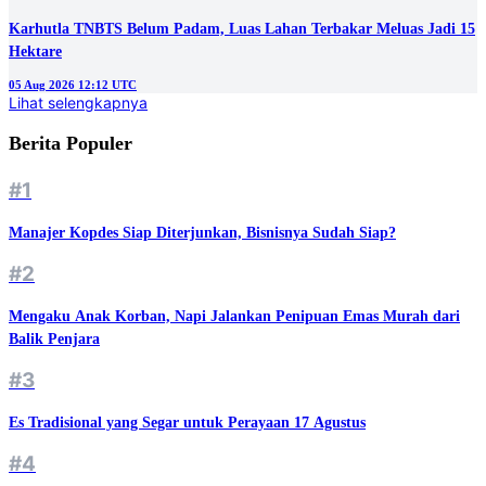
Karhutla TNBTS Belum Padam, Luas Lahan Terbakar Meluas Jadi 15
Hektare
05 Aug 2026 12:12 UTC
Lihat selengkapnya
Berita Populer
#1
Manajer Kopdes Siap Diterjunkan, Bisnisnya Sudah Siap?
#2
Mengaku Anak Korban, Napi Jalankan Penipuan Emas Murah dari
Balik Penjara
#3
Es Tradisional yang Segar untuk Perayaan 17 Agustus
#4