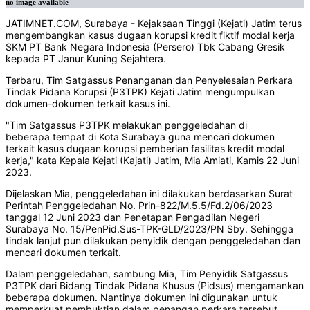
no image available
JATIMNET.COM, Surabaya - Kejaksaan Tinggi (Kejati) Jatim terus
mengembangkan kasus dugaan korupsi kredit fiktif modal kerja
SKM PT Bank Negara Indonesia (Persero) Tbk Cabang Gresik
kepada PT Janur Kuning Sejahtera.
Terbaru, Tim Satgassus Penanganan dan Penyelesaian Perkara
Tindak Pidana Korupsi (P3TPK) Kejati Jatim mengumpulkan
dokumen-dokumen terkait kasus ini.
"Tim Satgassus P3TPK melakukan penggeledahan di
beberapa tempat di Kota Surabaya guna mencari dokumen
terkait kasus dugaan korupsi pemberian fasilitas kredit modal
kerja," kata Kepala Kejati (Kajati) Jatim, Mia Amiati, Kamis 22 Juni
2023.
Dijelaskan Mia, penggeledahan ini dilakukan berdasarkan Surat
Perintah Penggeledahan No. Prin-822/M.5.5/Fd.2/06/2023
tanggal 12 Juni 2023 dan Penetapan Pengadilan Negeri
Surabaya No. 15/PenPid.Sus-TPK-GLD/2023/PN Sby. Sehingga
tindak lanjut pun dilakukan penyidik dengan penggeledahan dan
mencari dokumen terkait.
Dalam penggeledahan, sambung Mia, Tim Penyidik Satgassus
P3TPK dari Bidang Tindak Pidana Khusus (Pidsus) mengamankan
beberapa dokumen. Nantinya dokumen ini digunakan untuk
memperkuat pembuktian dalam penangan perkara tersebut.