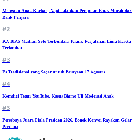
Mengaku Anak Korban, Napi Jalankan Penipuan Emas Murah dari
Balik Penjara
#2
KA BIAS Madiun-Solo Terkendala Teknis, Perjalanan Lima Kereta
Terlambat
#3
Es Tradisional yang Segar untuk Perayaan 17 Agustus
#4
Komdigi Tegur YouTube, Kasus Bigmo Uji Moderasi Anak
#5
Persebaya Juara Piala Presiden 2026, Bonek Konvoi Rayakan Gelar
Perdana