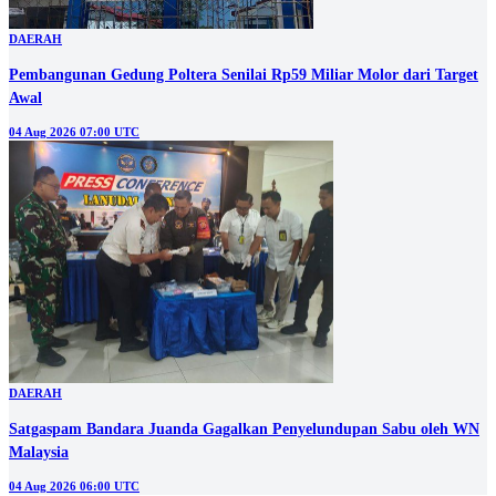
DAERAH
Pembangunan Gedung Poltera Senilai Rp59 Miliar Molor dari Target
Awal
04 Aug 2026 07:00 UTC
DAERAH
Satgaspam Bandara Juanda Gagalkan Penyelundupan Sabu oleh WN
Malaysia
04 Aug 2026 06:00 UTC