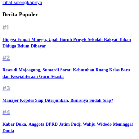
Lihat selengkapnya
Berita Populer
#1
Hingga Empat Minggu, Upah Buruh Proyek Sekolah Rakyat Tuban
Diduga Belum Dibayar
#2
Reses di Mojoagung, Sumardi Soroti Kebutuhan Ruang Kelas Baru
dan Kesejahteraan Guru Swasta
#3
Manajer Kopdes Siap Diterjunkan, Bisnisnya Sudah Siap?
#4
Kabar Duka, Anggota DPRD Jatim Pudji Wahju Widodo Meninggal
Dunia