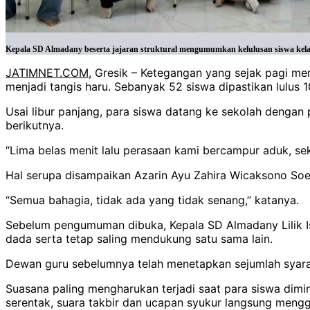
Kepala SD Almadany beserta jajaran struktural mengumumkan kelulusan siswa kela
JATIMNET.COM
, Gresik – Ketegangan yang sejak pagi m
menjadi tangis haru. Sebanyak 52 siswa dipastikan lulus
Usai libur panjang, para siswa datang ke sekolah denga
berikutnya.
“Lima belas menit lalu perasaan kami bercampur aduk, sek
Hal serupa disampaikan Azarin Ayu Zahira Wicaksono Soe
“Semua bahagia, tidak ada yang tidak senang,” katanya.
Sebelum pengumuman dibuka, Kepala SD Almadany Lilik Is
dada serta tetap saling mendukung satu sama lain.
Dewan guru sebelumnya telah menetapkan sejumlah syarat k
Suasana paling mengharukan terjadi saat para siswa dimin
serentak, suara takbir dan ucapan syukur langsung men