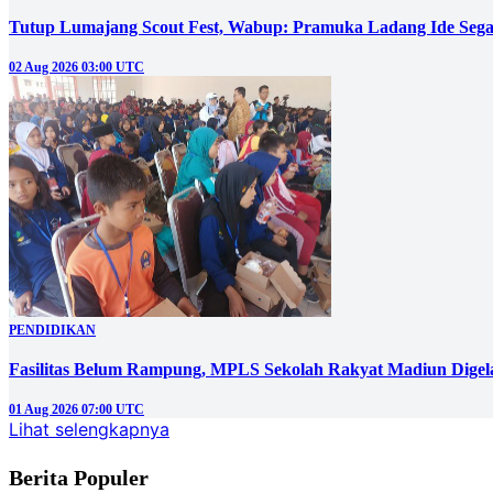
Tutup Lumajang Scout Fest, Wabup: Pramuka Ladang Ide Se
02 Aug 2026 03:00 UTC
PENDIDIKAN
Fasilitas Belum Rampung, MPLS Sekolah Rakyat Madiun Digel
01 Aug 2026 07:00 UTC
Lihat selengkapnya
Berita Populer