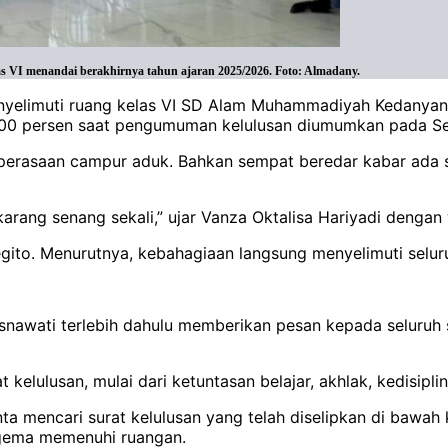
s VI menandai berakhirnya tahun ajaran 2025/2026. Foto: Almadany.
enyelimuti ruang kelas VI SD Alam Muhammadiyah Kedanyan
 100 persen saat pengumuman kelulusan diumumkan pada Sel
n perasaan campur aduk. Bahkan sempat beredar kabar ada 
arang senang sekali,” ujar Vanza Oktalisa Hariyadi dengan 
gito. Menurutnya, kebahagiaan langsung menyelimuti selu
nawati terlebih dahulu memberikan pesan kepada seluruh 
elulusan, mulai dari ketuntasan belajar, akhlak, kedisipli
ta mencari surat kelulusan yang telah diselipkan di bawah 
ggema memenuhi ruangan.