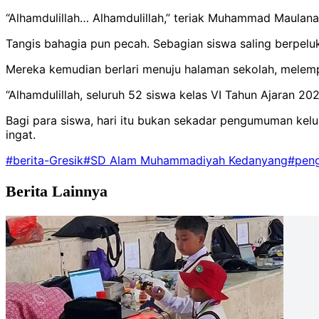
“Alhamdulillah… Alhamdulillah,” teriak Muhammad Maulana
Tangis bahagia pun pecah. Sebagian siswa saling berpel
Mereka kemudian berlari menuju halaman sekolah, melemp
“Alhamdulillah, seluruh 52 siswa kelas VI Tahun Ajaran 202
Bagi para siswa, hari itu bukan sekadar pengumuman kel
ingat.
#berita-Gresik
#SD Alam Muhammadiyah Kedanyang
#pen
Berita Lainnya